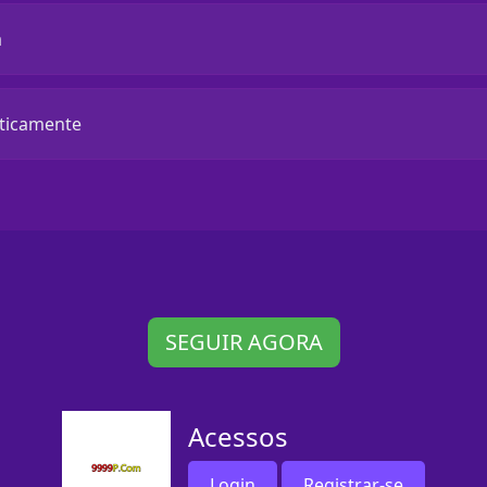
a
aticamente
SEGUIR AGORA
Acessos
Login
Registrar-se