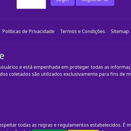
Políticas de Privacidade
Termos e Condições
Sitemap
de
 usuários e está empenhada em proteger todas as informaç
os coletados são utilizados exclusivamente para fins de m
peitar todas as regras e regulamentos estabelecidos. É im