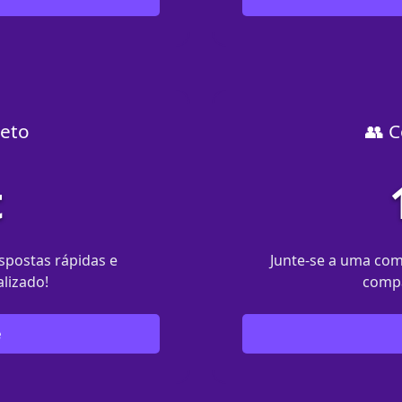
reto
👥 
t
espostas rápidas e
Junte-se a uma com
lizado!
compa
e