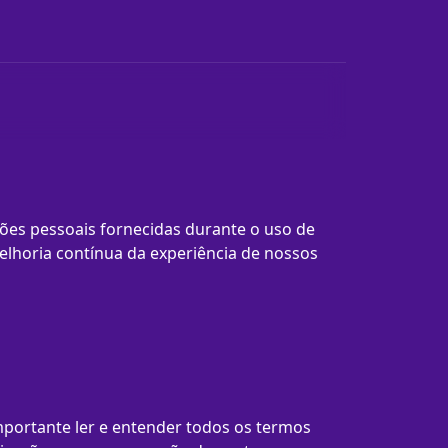
ões pessoais fornecidas durante o uso de
elhoria contínua da experiência de nossos
portante ler e entender todos os termos