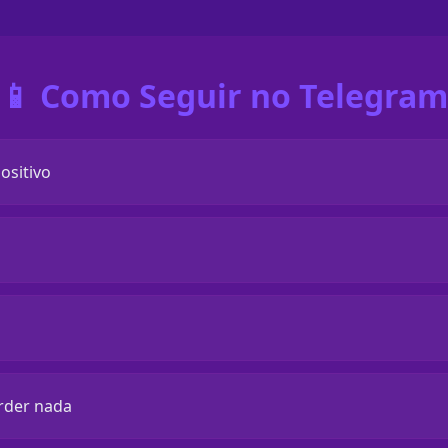
📱 Como Seguir no Telegram
ositivo
"
erder nada