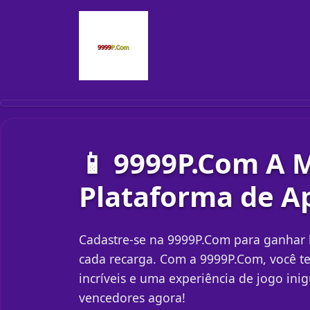
📱 9999P.Com A 
Plataforma de A
Cadastre-se na 9999P.Com para ganhar
cada recarga. Com a 9999P.Com, você 
incríveis e uma experiência de jogo inig
vencedores agora!