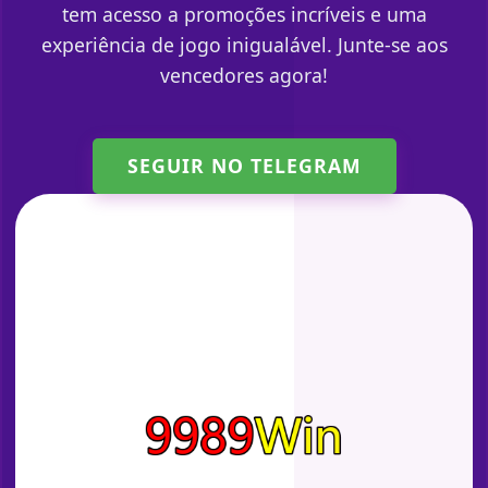
tem acesso a promoções incríveis e uma
experiência de jogo inigualável. Junte-se aos
vencedores agora!
SEGUIR NO TELEGRAM