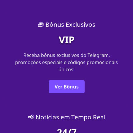
🎁 Bônus Exclusivos
VIP
Receba bônus exclusivos do Telegram,
promoções especiais e códigos promocionais
únicos!
Ver Bônus
📢 Notícias em Tempo Real
24/7