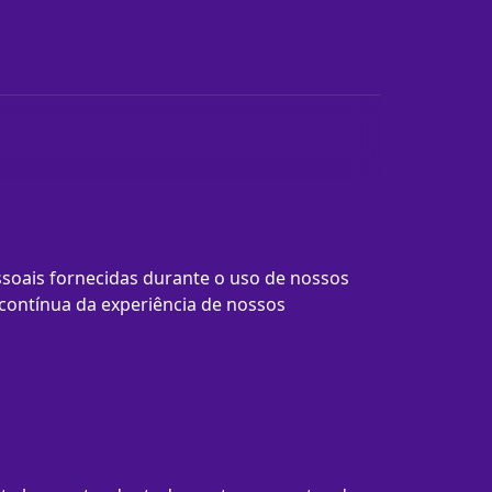
ssoais fornecidas durante o uso de nossos
 contínua da experiência de nossos