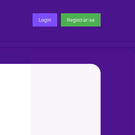
Login
Registrar-se