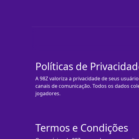
Políticas de Privacida
A 98Z valoriza a privacidade de seus usuár
canais de comunicação. Todos os dados cole
jogadores.
Termos e Condições