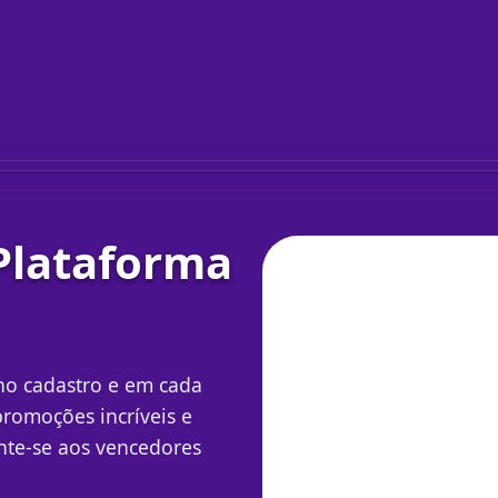
 Plataforma
no cadastro e em cada
promoções incríveis e
unte-se aos vencedores