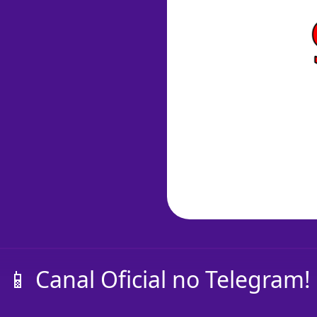
📱 Canal Oficial no Telegram!