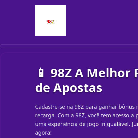
📱 98Z A Melhor
de Apostas
Cadastre-se na 98Z para ganhar bônus 
recarga. Com a 98Z, você tem acesso a 
uma experiência de jogo inigualável. J
agora!