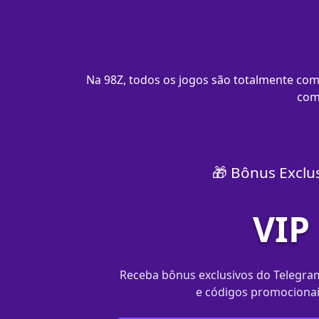
Na 98Z, todos os jogos são totalmente comp
com
🎁 Bônus Exclu
VIP
Receba bônus exclusivos do Telegra
e códigos promocionai