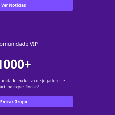
Ver Notícias
Comunidade VIP
1000+
unidade exclusiva de jogadores e
rtilhe experiências!
Entrar Grupo