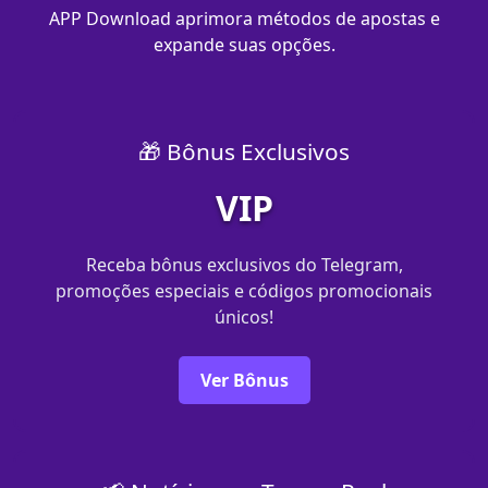
APP Download aprimora métodos de apostas e
expande suas opções.
🎁 Bônus Exclusivos
VIP
Receba bônus exclusivos do Telegram,
promoções especiais e códigos promocionais
únicos!
Ver Bônus