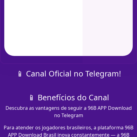
📱 Canal Oficial no Telegram!
📱 Benefícios do Canal
Descubra as vantagens de seguir a 96B APP Download
no Telegram
Para atender os jogadores brasileiros, a plataforma 96B
APP Download Brasil inova constantemente — a 96B