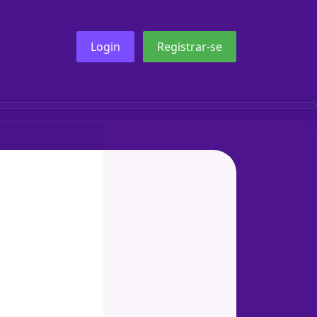
Login
Registrar-se