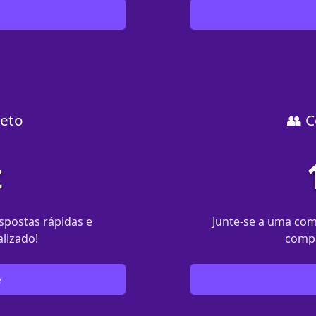
reto
👥 
t
espostas rápidas e
Junte-se a uma com
lizado!
compa
e