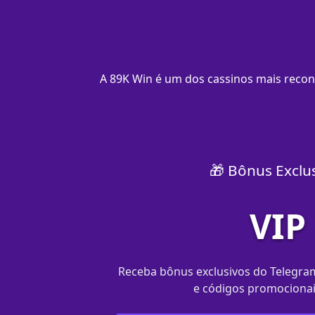
A 89K Win é um dos cassinos mais recon
🎁 Bônus Exclu
VIP
Receba bônus exclusivos do Telegra
e códigos promocionai