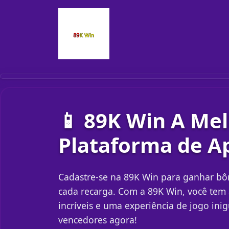
📱 89K Win A Me
Plataforma de A
Cadastre-se na 89K Win para ganhar bô
cada recarga. Com a 89K Win, você tem
incríveis e uma experiência de jogo inig
vencedores agora!