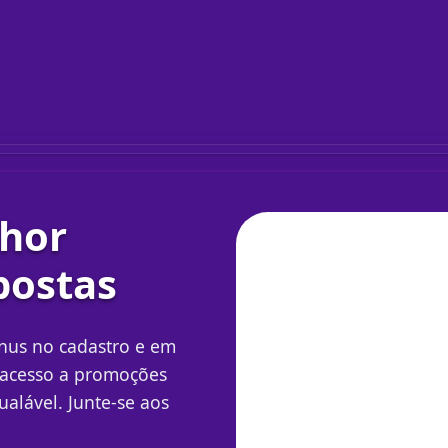
lhor
postas
nus no cadastro e em
 acesso a promoções
ualável. Junte-se aos