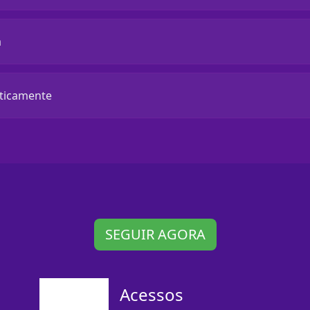
a
aticamente
SEGUIR AGORA
Acessos