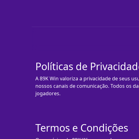
Políticas de Privacida
A 89K Win valoriza a privacidade de seus u
nossos canais de comunicação. Todos os dad
jogadores.
Termos e Condições