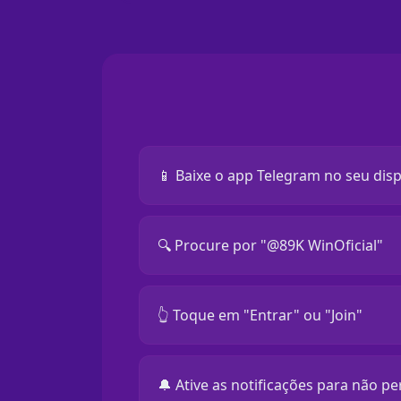
📱 Baixe o app Telegram no seu disp
🔍 Procure por "@89K WinOficial"
👆 Toque em "Entrar" ou "Join"
🔔 Ative as notificações para não p