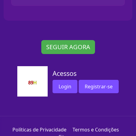
SEGUIR AGORA
Acessos
Login
Registrar-se
Políticas de Privacidade
Termos e Condições