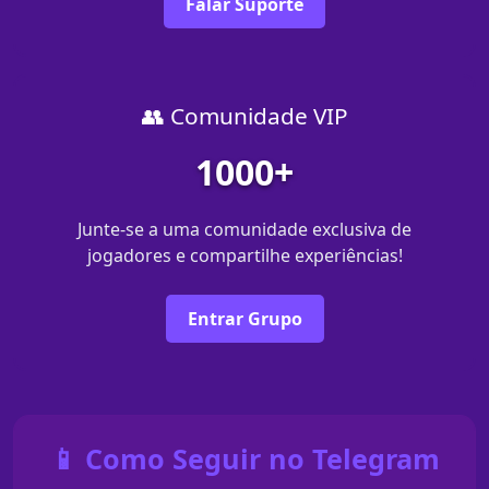
Falar Suporte
👥 Comunidade VIP
1000+
Junte-se a uma comunidade exclusiva de
jogadores e compartilhe experiências!
Entrar Grupo
📱 Como Seguir no Telegram