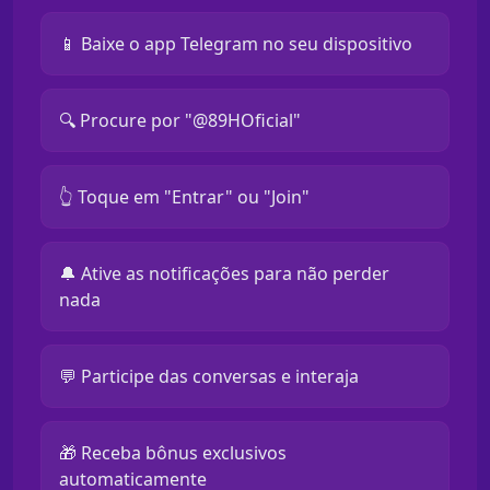
📱 Baixe o app Telegram no seu dispositivo
🔍 Procure por "@89HOficial"
👆 Toque em "Entrar" ou "Join"
🔔 Ative as notificações para não perder
nada
💬 Participe das conversas e interaja
🎁 Receba bônus exclusivos
automaticamente