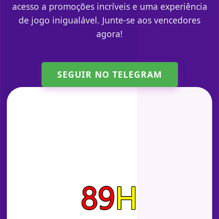
acesso a promoções incríveis e uma experiência
de jogo inigualável. Junte-se aos vencedores
agora!
SEGUIR NO TELEGRAM