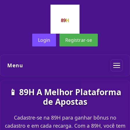
Login
Registrar-se
Menu
📱 89H A Melhor Plataforma
de Apostas
Cadastre-se na 89H para ganhar bônus no
cadastro e em cada recarga. Com a 89H, você tem