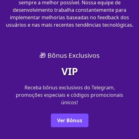
sempre a melhor possível. Nossa equipe de
desenvolvimento trabalha constantemente para
implementar melhorias baseadas no feedback dos
usuários e nas mais recentes tendências tecnológicas.
🎁 Bônus Exclusivos
VIP
Receba bônus exclusivos do Telegram,
promoções especiais e códigos promocionais
únicos!
Ver Bônus