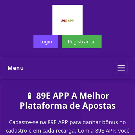
Login
Registrar-se
Menu
📱 89E APP A Melhor
Plataforma de Apostas
Cadastre-se na 89E APP para ganhar bônus no
cadastro e em cada recarga. Com a 89E APP, você