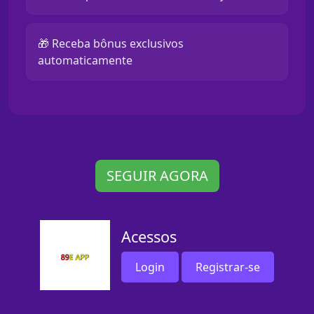
🎁 Receba bônus exclusivos
automaticamente
SEGUIR AGORA
Acessos
Login
Registrar-se