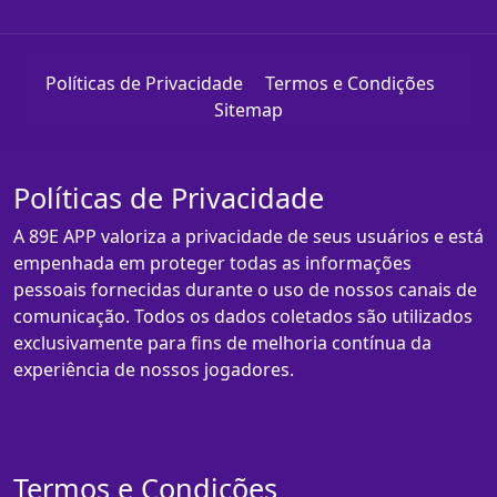
Políticas de Privacidade
Termos e Condições
Sitemap
Políticas de Privacidade
A 89E APP valoriza a privacidade de seus usuários e está
empenhada em proteger todas as informações
pessoais fornecidas durante o uso de nossos canais de
comunicação. Todos os dados coletados são utilizados
exclusivamente para fins de melhoria contínua da
experiência de nossos jogadores.
Termos e Condições