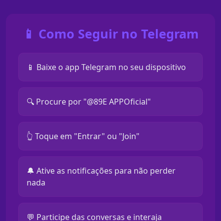
📱 Como Seguir no Telegram
📱 Baixe o app Telegram no seu dispositivo
🔍 Procure por "@89E APPOficial"
👆 Toque em "Entrar" ou "Join"
🔔 Ative as notificações para não perder
nada
💬 Participe das conversas e interaja