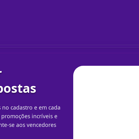
r
postas
 no cadastro e em cada
 promoções incríveis e
unte-se aos vencedores