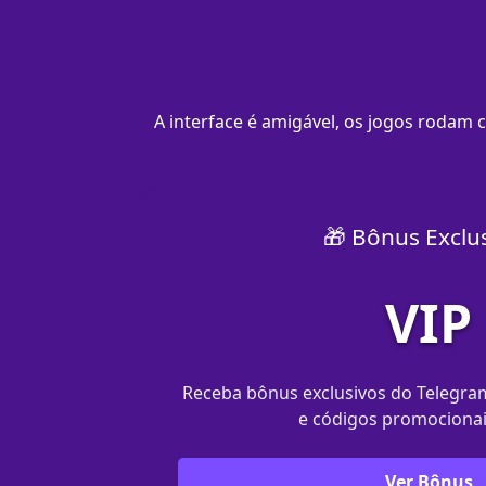
A interface é amigável, os jogos rodam
🎁 Bônus Exclu
VIP
Receba bônus exclusivos do Telegra
e códigos promocionai
Ver Bônus