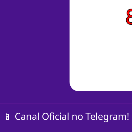
📱 Canal Oficial no Telegram!