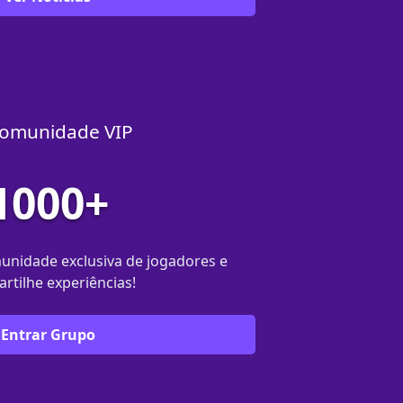
Comunidade VIP
1000+
unidade exclusiva de jogadores e
rtilhe experiências!
Entrar Grupo