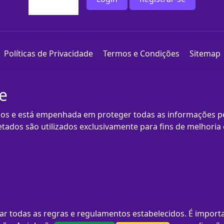
Políticas de Privacidade
Termos e Condições
Sitemap
de
rios e está empenhada em proteger todas as informações p
tados são utilizados exclusivamente para fins de melhoria
 todas as regras e regulamentos estabelecidos. É importa