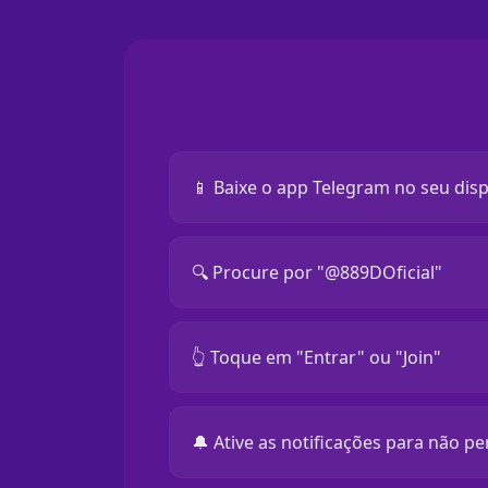
📱 Baixe o app Telegram no seu disp
🔍 Procure por "@889DOficial"
👆 Toque em "Entrar" ou "Join"
🔔 Ative as notificações para não p