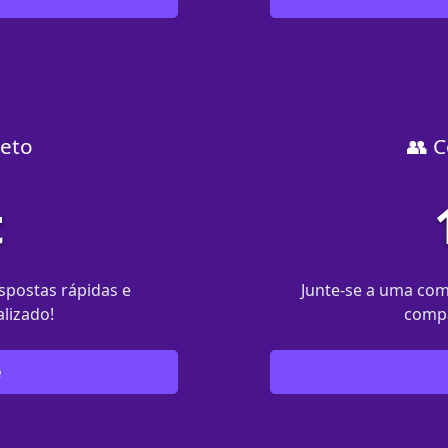
reto
👥 
t
espostas rápidas e
Junte-se a uma com
lizado!
compa
e