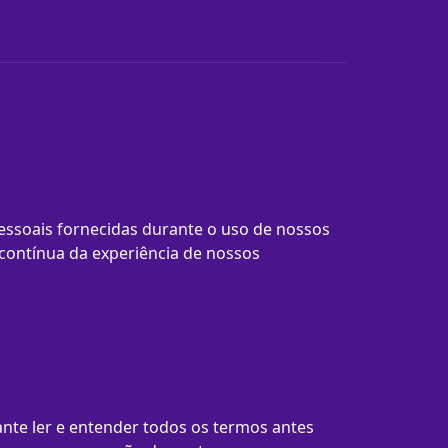
essoais fornecidas durante o uso de nossos
 contínua da experiência de nossos
nte ler e entender todos os termos antes