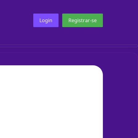
Login
Registrar-se