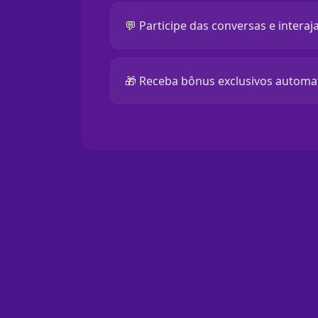
💬 Participe das conversas e interaj
🎁 Receba bônus exclusivos autom