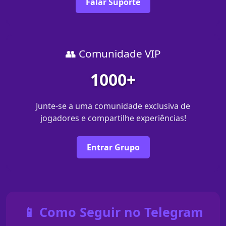
Falar Suporte
👥 Comunidade VIP
1000+
Junte-se a uma comunidade exclusiva de
jogadores e compartilhe experiências!
Entrar Grupo
📱 Como Seguir no Telegram