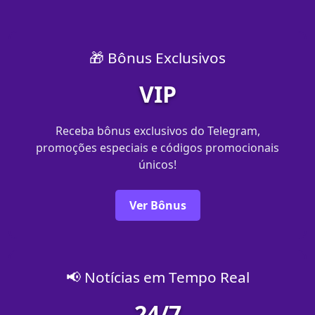
🎁 Bônus Exclusivos
VIP
Receba bônus exclusivos do Telegram,
promoções especiais e códigos promocionais
únicos!
Ver Bônus
📢 Notícias em Tempo Real
24/7