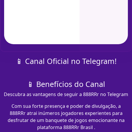
📱 Canal Oficial no Telegram!
📱 Benefícios do Canal
Descubra as vantagens de seguir a 888RRr no Telegram
Com sua forte presença e poder de divulgação, a
888RRr atrai inúmeros jogadores experientes para
desfrutar de um banquete de jogos emocionante na
plataforma 888RRr Brasil .