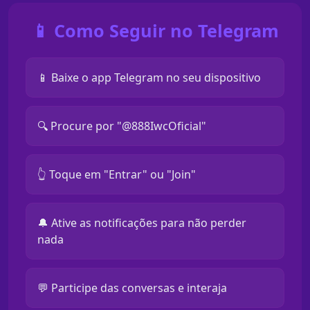
📱 Como Seguir no Telegram
📱 Baixe o app Telegram no seu dispositivo
🔍 Procure por "@888IwcOficial"
👆 Toque em "Entrar" ou "Join"
🔔 Ative as notificações para não perder
nada
💬 Participe das conversas e interaja