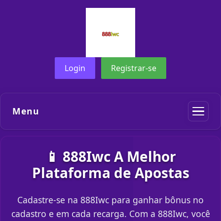
Login
Registrar-se
Menu
📱 888Iwc A Melhor
Plataforma de Apostas
Cadastre-se na 888Iwc para ganhar bônus no
cadastro e em cada recarga. Com a 888Iwc, você