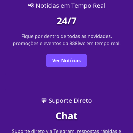
📢 Notícias em Tempo Real
24/7
Fique por dentro de todas as novidades,
promoções e eventos da 888Iwc em tempo real!
Ver Notícias
💬 Suporte Direto
Chat
Suporte direto via Telegram, respostas rápidas e