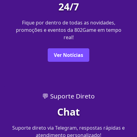
24/7
Fique por dentro de todas as novidades,
promoções e eventos da 802Game em tempo
real!
Ver Notícias
💬 Suporte Direto
Chat
Suporte direto via Telegram, respostas rápidas e
atendimento personalizado!