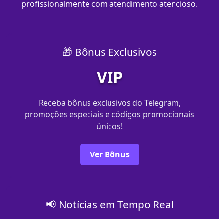
profissionalmente com atendimento atencioso.
🎁 Bônus Exclusivos
VIP
Receba bônus exclusivos do Telegram,
promoções especiais e códigos promocionais
únicos!
Ver Bônus
📢 Notícias em Tempo Real