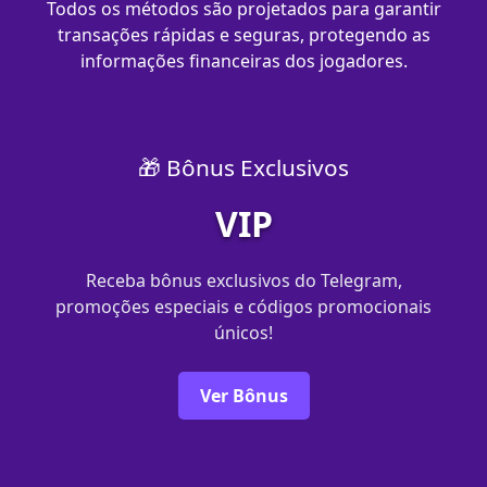
Todos os métodos são projetados para garantir
transações rápidas e seguras, protegendo as
informações financeiras dos jogadores.
🎁 Bônus Exclusivos
VIP
Receba bônus exclusivos do Telegram,
promoções especiais e códigos promocionais
únicos!
Ver Bônus