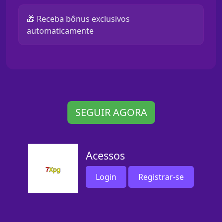
🎁 Receba bônus exclusivos
automaticamente
SEGUIR AGORA
Acessos
Login
Registrar-se