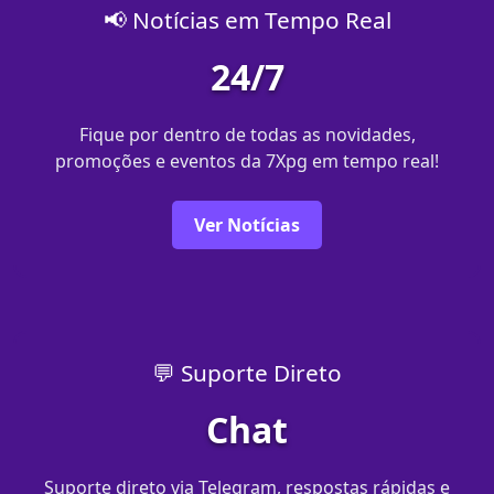
📢 Notícias em Tempo Real
24/7
Fique por dentro de todas as novidades,
promoções e eventos da 7Xpg em tempo real!
Ver Notícias
💬 Suporte Direto
Chat
Suporte direto via Telegram, respostas rápidas e