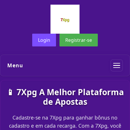
Login
Registrar-se
Menu
📱 7Xpg A Melhor Plataforma
de Apostas
Cadastre-se na 7Xpg para ganhar bônus no
cadastro e em cada recarga. Com a 7Xpg, você