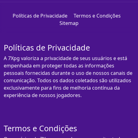
Políticas de Privacidade
Termos e Condições
Sitemap
Políticas de Privacidade
A 7Xpg valoriza a privacidade de seus usuários e está
empenhada em proteger todas as informações
pessoais fornecidas durante o uso de nossos canais de
comunicação. Todos os dados coletados são utilizados
exclusivamente para fins de melhoria contínua da
experiência de nossos jogadores.
Termos e Condições