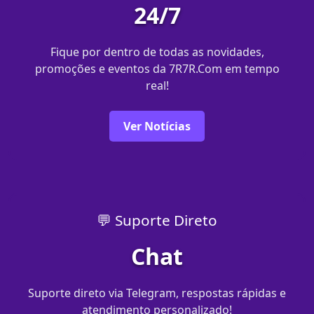
24/7
Fique por dentro de todas as novidades,
promoções e eventos da 7R7R.Com em tempo
real!
Ver Notícias
💬 Suporte Direto
Chat
Suporte direto via Telegram, respostas rápidas e
atendimento personalizado!