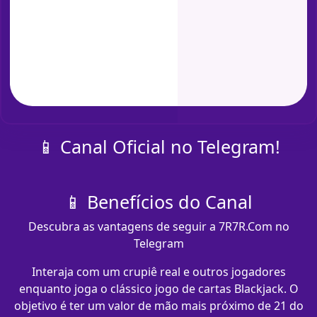
📱 Canal Oficial no Telegram!
📱 Benefícios do Canal
Descubra as vantagens de seguir a 7R7R.Com no
Telegram
Interaja com um crupiê real e outros jogadores
enquanto joga o clássico jogo de cartas Blackjack. O
objetivo é ter um valor de mão mais próximo de 21 do