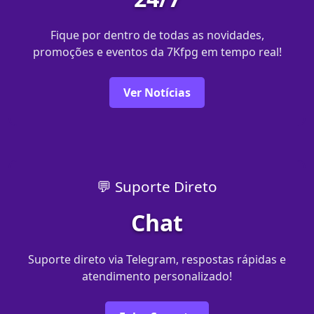
Fique por dentro de todas as novidades,
promoções e eventos da 7Kfpg em tempo real!
Ver Notícias
💬 Suporte Direto
Chat
Suporte direto via Telegram, respostas rápidas e
atendimento personalizado!