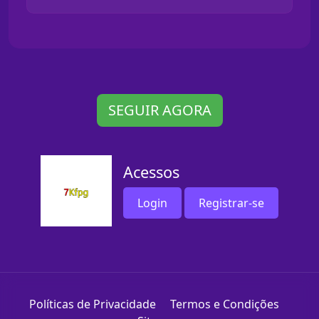
SEGUIR AGORA
Acessos
Login
Registrar-se
Políticas de Privacidade
Termos e Condições