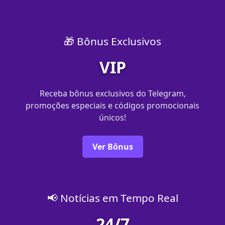
🎁 Bônus Exclusivos
VIP
Receba bônus exclusivos do Telegram,
promoções especiais e códigos promocionais
únicos!
Ver Bônus
📢 Notícias em Tempo Real
24/7