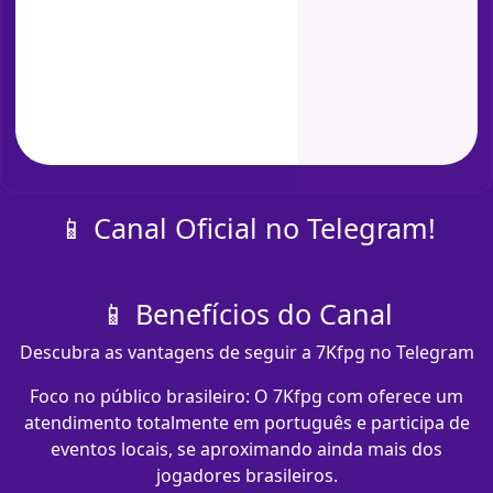
📱 Canal Oficial no Telegram!
📱 Benefícios do Canal
Descubra as vantagens de seguir a 7Kfpg no Telegram
Foco no público brasileiro: O 7Kfpg com​ oferece um
atendimento totalmente em português e participa de
eventos locais, se aproximando ainda mais dos
jogadores brasileiros.