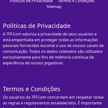
Políticas de Privacidade
Termos e Condições
Sitemap
Políticas de Privacidade
A 7FF.Com valoriza a privacidade de seus usuários e
está empenhada em proteger todas as informações
pessoais fornecidas durante o uso de nossos canais de
comunicação. Todos os dados coletados são utilizados
exclusivamente para fins de melhoria contínua da
experiência de nossos jogadores.
Termos e Condições
Os usuários da 7FF.Com concordam em respeitar todas
as regras e regulamentos estabelecidos. É importante