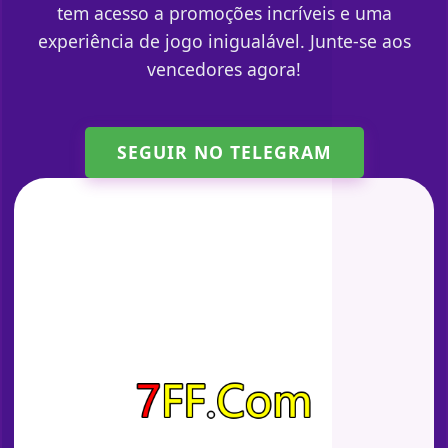
tem acesso a promoções incríveis e uma
experiência de jogo inigualável. Junte-se aos
vencedores agora!
SEGUIR NO TELEGRAM