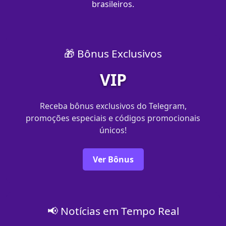
brasileiros.
🎁 Bônus Exclusivos
VIP
Receba bônus exclusivos do Telegram,
promoções especiais e códigos promocionais
únicos!
Ver Bônus
📢 Notícias em Tempo Real