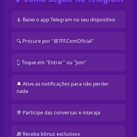
📱 Baixe o app Telegram no seu dispositivo
🔍 Procure por "@7FF.ComOficial"
👆 Toque em "Entrar" ou "Join"
🔔 Ative as notificações para não perder
nada
💬 Participe das conversas e interaja
🎁 Receba bônus exclusivos