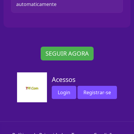
automaticamente
SEGUIR AGORA
Acessos
Login
Registrar-se