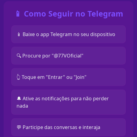
📱 Como Seguir no Telegram
📱 Baixe o app Telegram no seu dispositivo
🔍 Procure por "@77VOficial"
👆 Toque em "Entrar" ou "Join"
🔔 Ative as notificações para não perder
nada
💬 Participe das conversas e interaja