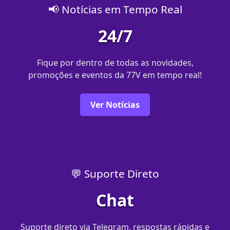
📢 Notícias em Tempo Real
24/7
Fique por dentro de todas as novidades,
promoções e eventos da 77V em tempo real!
Ver Notícias
💬 Suporte Direto
Chat
Suporte direto via Telegram, respostas rápidas e