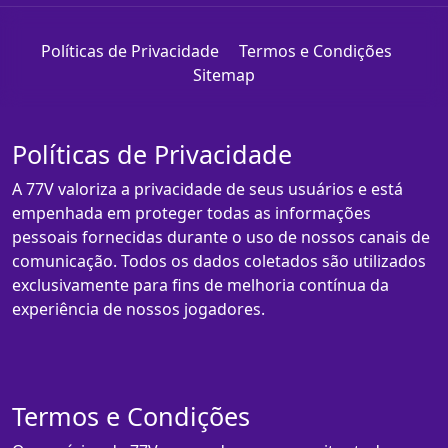
Políticas de Privacidade
Termos e Condições
Sitemap
Políticas de Privacidade
A 77V valoriza a privacidade de seus usuários e está
empenhada em proteger todas as informações
pessoais fornecidas durante o uso de nossos canais de
comunicação. Todos os dados coletados são utilizados
exclusivamente para fins de melhoria contínua da
experiência de nossos jogadores.
Termos e Condições