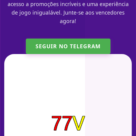
acesso a promoções incríveis e uma experiência
de jogo inigualável. Junte-se aos vencedores
agora!
SEGUIR NO TELEGRAM