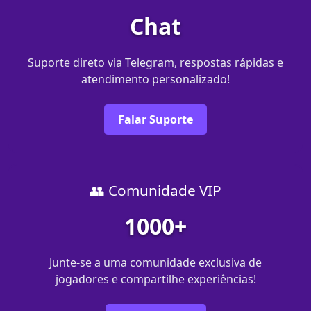
Chat
Suporte direto via Telegram, respostas rápidas e
atendimento personalizado!
Falar Suporte
👥 Comunidade VIP
1000+
Junte-se a uma comunidade exclusiva de
jogadores e compartilhe experiências!