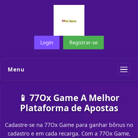
Login
Registrar-se
Menu
📱 77Ox Game A Melhor
Plataforma de Apostas
Cadastre-se na 77Ox Game para ganhar bônus no
cadastro e em cada recarga. Com a 77Ox Game,