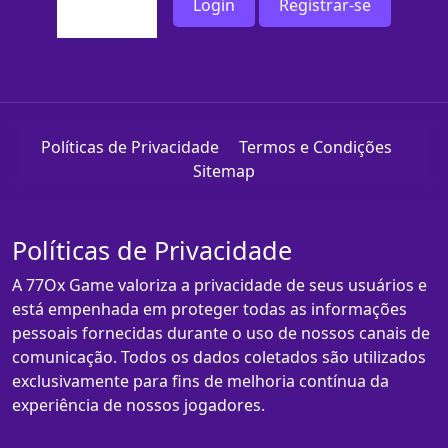
Login
Registrar-se
Políticas de Privacidade
Termos e Condições
Sitemap
Políticas de Privacidade
A 77Ox Game valoriza a privacidade de seus usuários e
está empenhada em proteger todas as informações
pessoais fornecidas durante o uso de nossos canais de
comunicação. Todos os dados coletados são utilizados
exclusivamente para fins de melhoria contínua da
experiência de nossos jogadores.