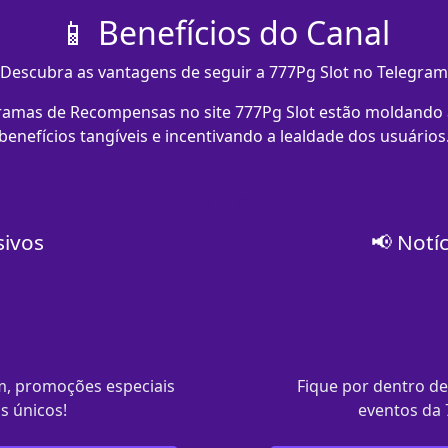
📱 Benefícios do Canal
Descubra as vantagens de seguir a 777Pg Slot no Telegram
amas de Recompensas no site 777Pg Slot estão moldando a
benefícios tangíveis e incentivando a lealdade dos usuários
sivos
📢 Notí
m, promoções especiais
Fique por dentro d
s únicos!
eventos da 