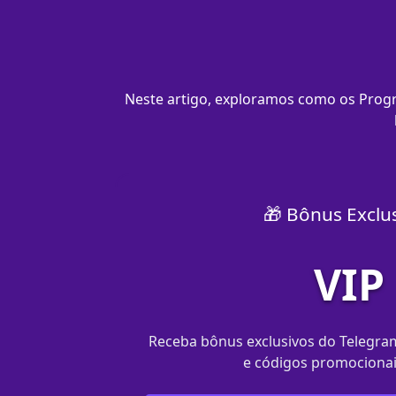
Neste artigo, exploramos como os Progr
🎁 Bônus Exclu
VIP
Receba bônus exclusivos do Telegra
e códigos promocionai