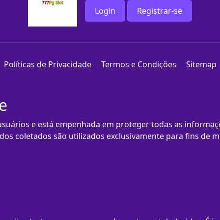
Login
Registrar-se
Políticas de Privacidade
Termos e Condições
Sitemap
de
s usuários e está empenhada em proteger todas as informaç
os coletados são utilizados exclusivamente para fins de m