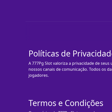
Políticas de Privacida
A 777Pg Slot valoriza a privacidade de seu
nossos canais de comunicação. Todos os dad
jogadores.
Termos e Condições