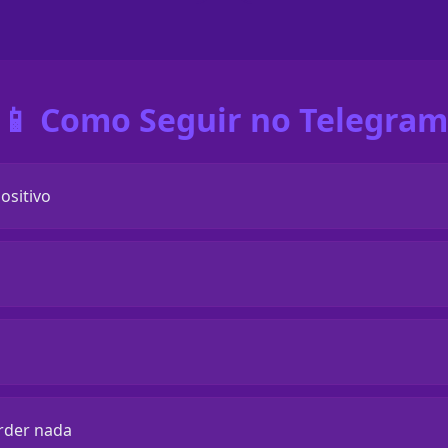
📱 Como Seguir no Telegram
ositivo
erder nada