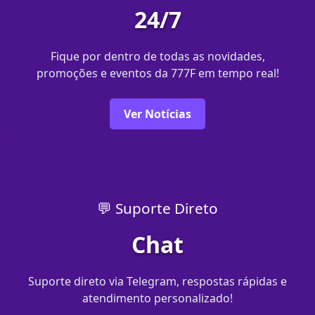
24/7
Fique por dentro de todas as novidades,
promoções e eventos da 777F em tempo real!
Ver Notícias
💬 Suporte Direto
Chat
Suporte direto via Telegram, respostas rápidas e
atendimento personalizado!