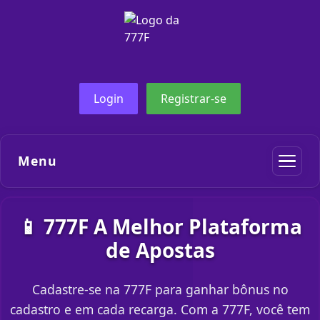
Login
Registrar-se
Menu
📱 777F A Melhor Plataforma
de Apostas
Cadastre-se na 777F para ganhar bônus no
cadastro e em cada recarga. Com a 777F, você tem