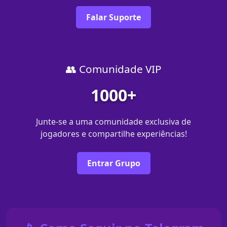
Falar Suporte
👥 Comunidade VIP
1000+
Junte-se a uma comunidade exclusiva de
jogadores e compartilhe experiências!
Entrar Grupo