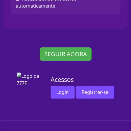
automaticamente
SEGUIR AGORA
Acessos
Login
Registrar-se