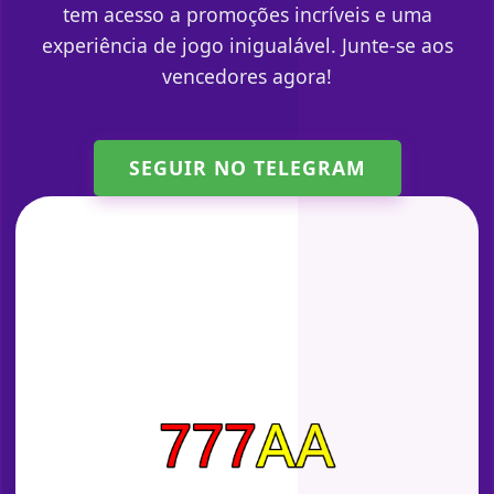
tem acesso a promoções incríveis e uma
experiência de jogo inigualável. Junte-se aos
vencedores agora!
SEGUIR NO TELEGRAM