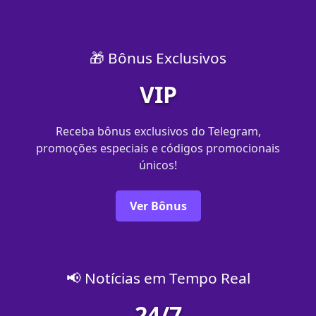
🎁 Bônus Exclusivos
VIP
Receba bônus exclusivos do Telegram,
promoções especiais e códigos promocionais
únicos!
Ver Bônus
📢 Notícias em Tempo Real
24/7