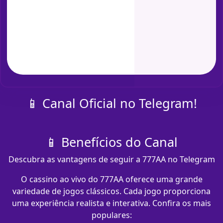
📱 Canal Oficial no Telegram!
📱 Benefícios do Canal
Descubra as vantagens de seguir a 777AA no Telegram
O cassino ao vivo do 777AA oferece uma grande
variedade de jogos clássicos. Cada jogo proporciona
uma experiência realista e interativa. Confira os mais
populares: