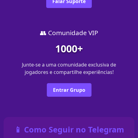
Falar Suporte
👥 Comunidade VIP
1000+
Junte-se a uma comunidade exclusiva de
jogadores e compartilhe experiências!
Entrar Grupo
📱 Como Seguir no Telegram