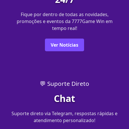
Fique por dentro de todas as novidades,
promoções e eventos da 7777Game Win em
tempo real!
Ver Notícias
💬 Suporte Direto
Chat
Suporte direto via Telegram, respostas rápidas e
atendimento personalizado!