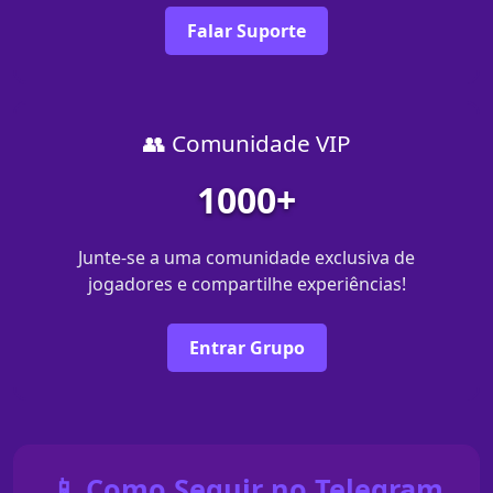
Falar Suporte
👥 Comunidade VIP
1000+
Junte-se a uma comunidade exclusiva de
jogadores e compartilhe experiências!
Entrar Grupo
📱 Como Seguir no Telegram