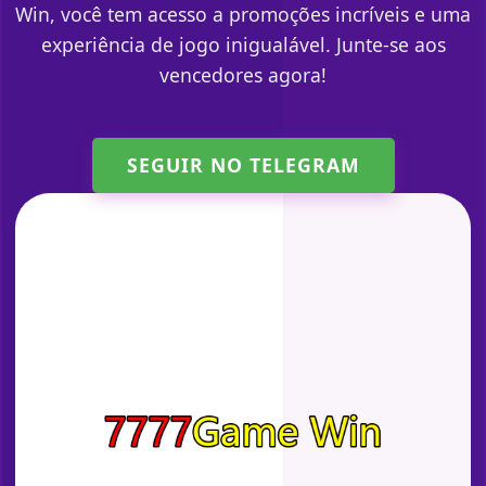
Win, você tem acesso a promoções incríveis e uma
experiência de jogo inigualável. Junte-se aos
vencedores agora!
SEGUIR NO TELEGRAM