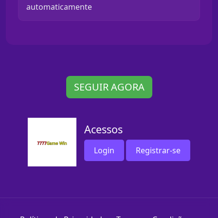
automaticamente
SEGUIR AGORA
Acessos
Login
Registrar-se