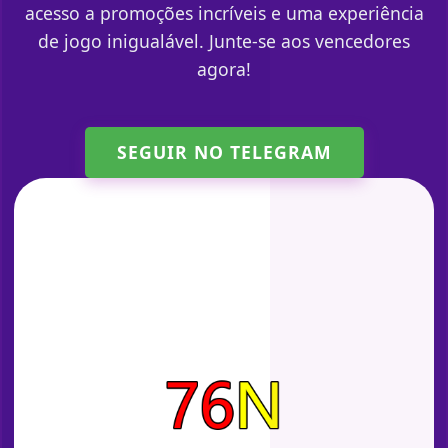
acesso a promoções incríveis e uma experiência
de jogo inigualável. Junte-se aos vencedores
agora!
SEGUIR NO TELEGRAM