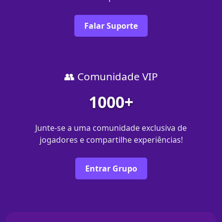
Falar Suporte
👥 Comunidade VIP
1000+
Junte-se a uma comunidade exclusiva de
jogadores e compartilhe experiências!
Entrar Grupo