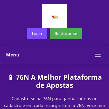
Login
Registrar-se
Menu
📱 76N A Melhor Plataforma
de Apostas
Cadastre-se na 76N para ganhar bônus no
cadastro e em cada recarga. Com a 76N, você tem