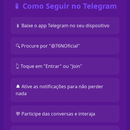
📱 Como Seguir no Telegram
📱 Baixe o app Telegram no seu dispositivo
🔍 Procure por "@76NOficial"
👆 Toque em "Entrar" ou "Join"
🔔 Ative as notificações para não perder
nada
💬 Participe das conversas e interaja