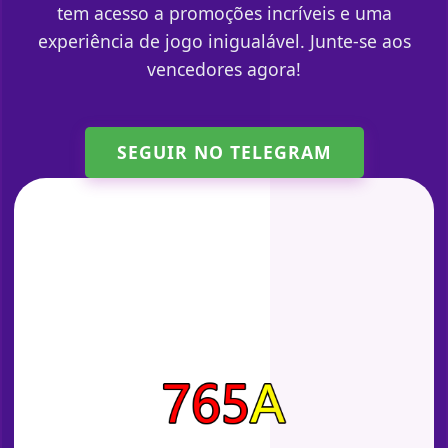
tem acesso a promoções incríveis e uma
experiência de jogo inigualável. Junte-se aos
vencedores agora!
SEGUIR NO TELEGRAM