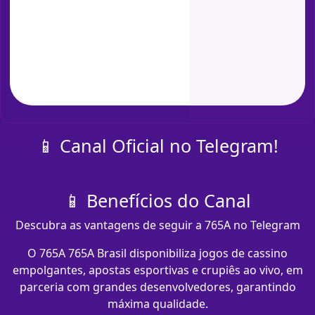
📱 Canal Oficial no Telegram!
📱 Benefícios do Canal
Descubra as vantagens de seguir a 765A no Telegram
O 765A 765A Brasil disponibiliza jogos de cassino
empolgantes, apostas esportivas e crupiês ao vivo, em
parceria com grandes desenvolvedores, garantindo
máxima qualidade.