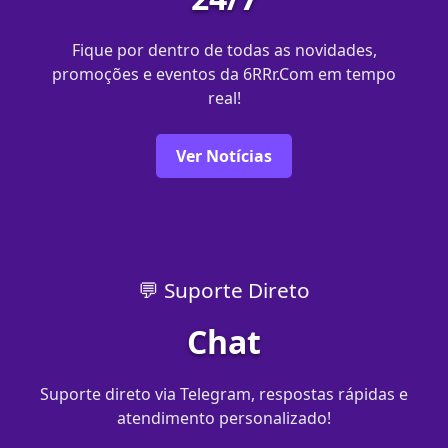
Fique por dentro de todas as novidades,
promoções e eventos da 6RRr.Com em tempo
real!
Ver Notícias
💬 Suporte Direto
Chat
Suporte direto via Telegram, respostas rápidas e
atendimento personalizado!