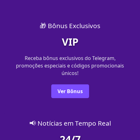
🎁 Bônus Exclusivos
VIP
Receba bônus exclusivos do Telegram,
promoções especiais e códigos promocionais
únicos!
Ver Bônus
📢 Notícias em Tempo Real
24/7