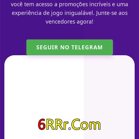
você tem acesso a promoções incríveis e uma
experiência de jogo inigualável. Junte-se aos
vencedores agora!
SEGUIR NO TELEGRAM