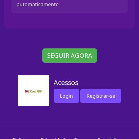
automaticamente
SEGUIR AGORA
Acessos
Login
Registrar-se