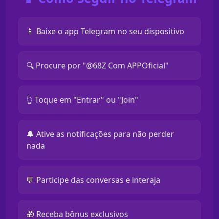
📱 Baixe o app Telegram no seu dispositivo
🔍 Procure por "@68Z Com APPOficial"
👆 Toque em "Entrar" ou "Join"
🔔 Ative as notificações para não perder
nada
💬 Participe das conversas e interaja
🎁 Receba bônus exclusivos