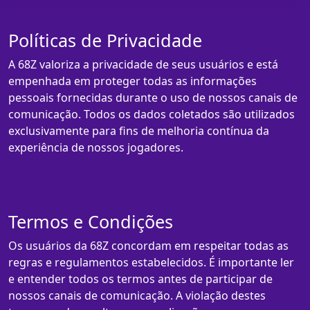
Políticas de Privacidade
A 68Z valoriza a privacidade de seus usuários e está
empenhada em proteger todas as informações
pessoais fornecidas durante o uso de nossos canais de
comunicação. Todos os dados coletados são utilizados
exclusivamente para fins de melhoria contínua da
experiência de nossos jogadores.
Termos e Condições
Os usuários da 68Z concordam em respeitar todas as
regras e regulamentos estabelecidos. É importante ler
e entender todos os termos antes de participar de
nossos canais de comunicação. A violação destes