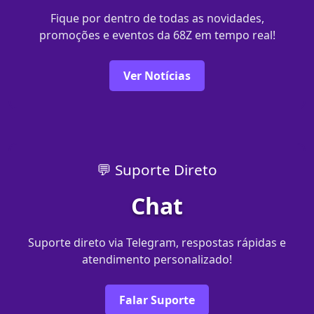
Fique por dentro de todas as novidades,
promoções e eventos da 68Z em tempo real!
Ver Notícias
💬 Suporte Direto
Chat
Suporte direto via Telegram, respostas rápidas e
atendimento personalizado!
Falar Suporte