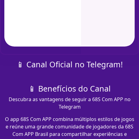
📱 Canal Oficial no Telegram!
📱 Benefícios do Canal
Descubra as vantagens de seguir a 68S Com APP no
Telegram
O app 68S Com APP combina múltiplos estilos de jogos
e reúne uma grande comunidade de jogadores da 68S
Com APP Brasil para compartilhar experiências e