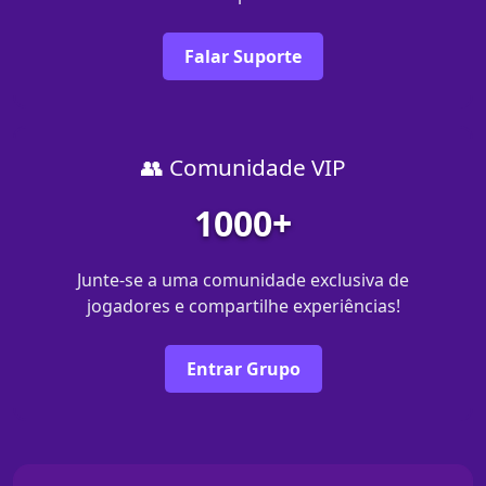
Falar Suporte
👥 Comunidade VIP
1000+
Junte-se a uma comunidade exclusiva de
jogadores e compartilhe experiências!
Entrar Grupo