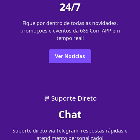
24/7
Fique por dentro de todas as novidades,
promoções e eventos da 68S Com APP em
tempo real!
Ver Notícias
💬 Suporte Direto
Chat
Suporte direto via Telegram, respostas rápidas e
atendimento personalizado!