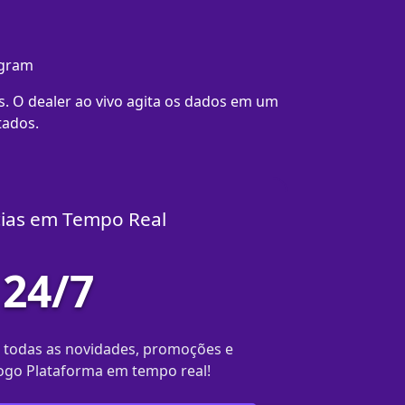
egram
. O dealer ao vivo agita os dados em um
tados.
cias em Tempo Real
24/7
e todas as novidades, promoções e
Jogo Plataforma em tempo real!