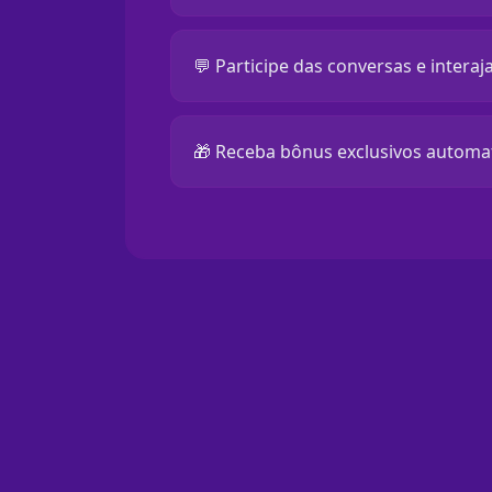
💬 Participe das conversas e interaj
🎁 Receba bônus exclusivos autom