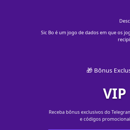
Desc
Sic Bo é um jogo de dados em que os jo
recip
🎁 Bônus Exclu
VIP
Receba bônus exclusivos do Telegra
e códigos promocionai