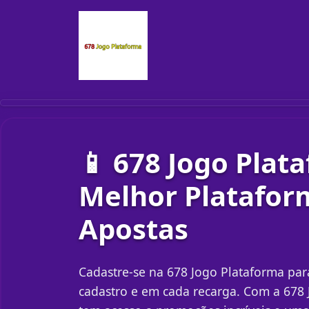
📱 678 Jogo Plat
Melhor Platafor
Apostas
Cadastre-se na 678 Jogo Plataforma pa
cadastro e em cada recarga. Com a 678 