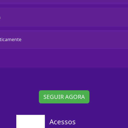
a
aticamente
SEGUIR AGORA
Acessos