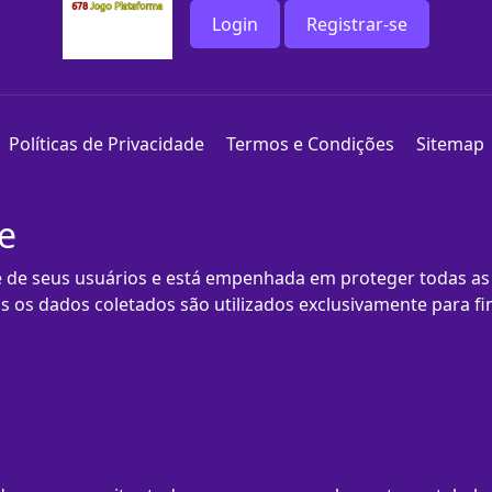
Login
Registrar-se
Políticas de Privacidade
Termos e Condições
Sitemap
de
de de seus usuários e está empenhada em proteger todas a
 os dados coletados são utilizados exclusivamente para fi