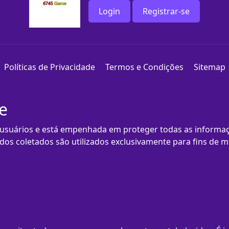
Login
Registrar-se
Políticas de Privacidade
Termos e Condições
Sitemap
de
s usuários e está empenhada em proteger todas as informaç
os coletados são utilizados exclusivamente para fins de m