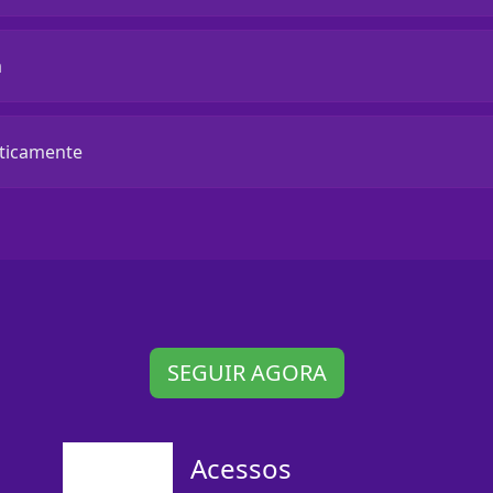
a
aticamente
SEGUIR AGORA
Acessos