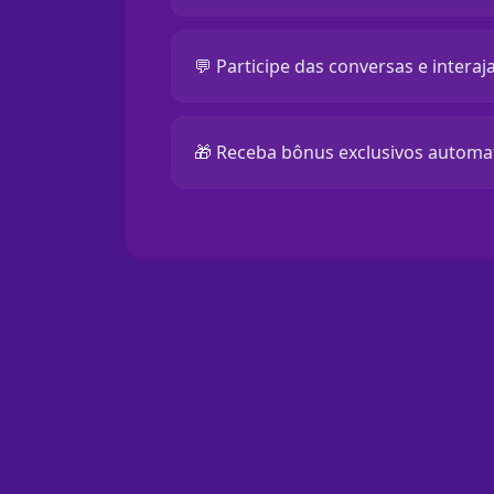
💬 Participe das conversas e interaj
🎁 Receba bônus exclusivos autom