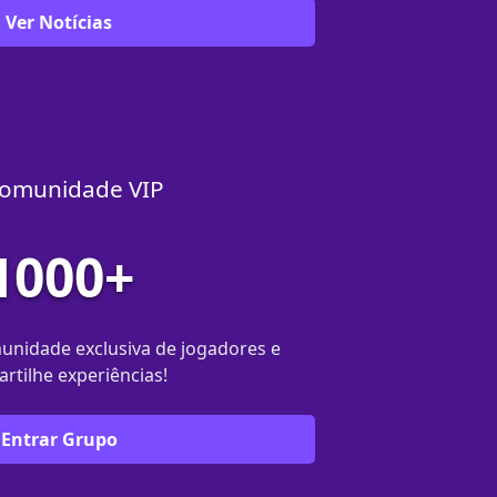
Ver Notícias
Comunidade VIP
1000+
unidade exclusiva de jogadores e
rtilhe experiências!
Entrar Grupo