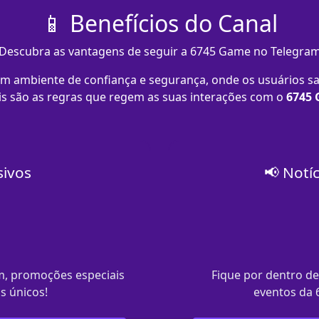
📱 Benefícios do Canal
Descubra as vantagens de seguir a 6745 Game no Telegra
um ambiente de confiança e segurança, onde os usuários s
is são as regras que regem as suas interações com o
6745
sivos
📢 Notí
m, promoções especiais
Fique por dentro d
s únicos!
eventos da 