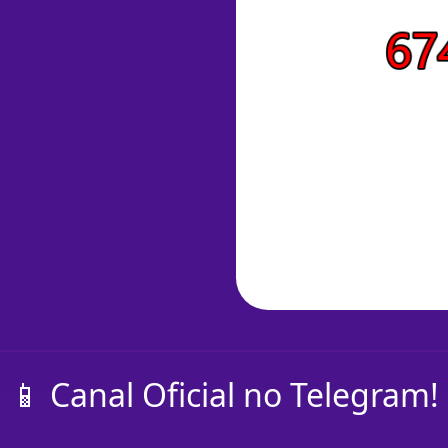
📱 Canal Oficial no Telegram!