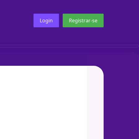
Login
Registrar-se