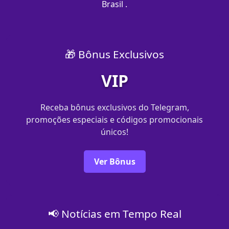
Brasil .
🎁 Bônus Exclusivos
VIP
Receba bônus exclusivos do Telegram,
promoções especiais e códigos promocionais
únicos!
Ver Bônus
📢 Notícias em Tempo Real