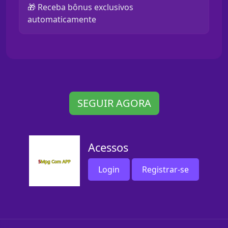
🎁 Receba bônus exclusivos
automaticamente
SEGUIR AGORA
Acessos
Login
Registrar-se