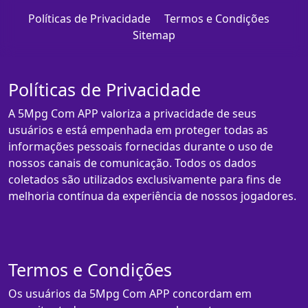
Políticas de Privacidade
Termos e Condições
Sitemap
Políticas de Privacidade
A 5Mpg Com APP valoriza a privacidade de seus
usuários e está empenhada em proteger todas as
informações pessoais fornecidas durante o uso de
nossos canais de comunicação. Todos os dados
coletados são utilizados exclusivamente para fins de
melhoria contínua da experiência de nossos jogadores.
Termos e Condições
Os usuários da 5Mpg Com APP concordam em