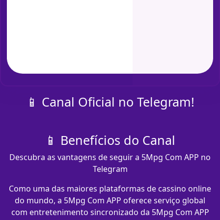
📱 Canal Oficial no Telegram!
📱 Benefícios do Canal
Descubra as vantagens de seguir a 5Mpg Com APP no
Telegram
Como uma das maiores plataformas de cassino online
do mundo, a 5Mpg Com APP oferece serviço global
com entretenimento sincronizado da 5Mpg Com APP