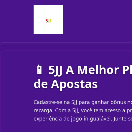
📱 5JJ A Melhor 
de Apostas
Cadastre-se na 5JJ para ganhar bônus n
recarga. Com a 5JJ, você tem acesso a p
experiência de jogo inigualável. Junte-