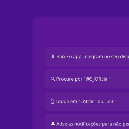
📱 Baixe o app Telegram no seu disp
🔍 Procure por "@5JJOficial"
👆 Toque em "Entrar" ou "Join"
🔔 Ative as notificações para não p