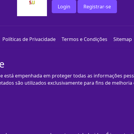
Login
Registrar-se
Políticas de Privacidade
Termos e Condições
Sitemap
de
ios e está empenhada em proteger todas as informações pes
tados são utilizados exclusivamente para fins de melhoria