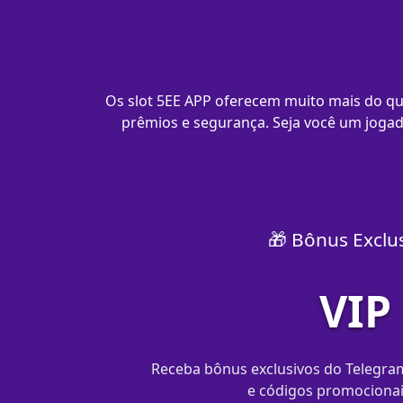
Os slot 5EE APP oferecem muito mais do que
prêmios e segurança. Seja você um jogado
🎁 Bônus Exclu
VIP
Receba bônus exclusivos do Telegra
e códigos promocionai