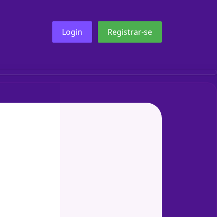
Login
Registrar-se