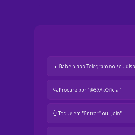
📱 Baixe o app Telegram no seu disp
🔍 Procure por "@57AkOficial"
👆 Toque em "Entrar" ou "Join"