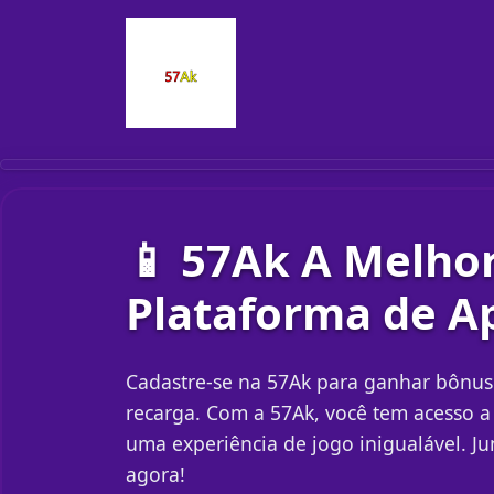
📱 57Ak A Melho
Plataforma de A
Cadastre-se na 57Ak para ganhar bônus
recarga. Com a 57Ak, você tem acesso a
uma experiência de jogo inigualável. J
agora!