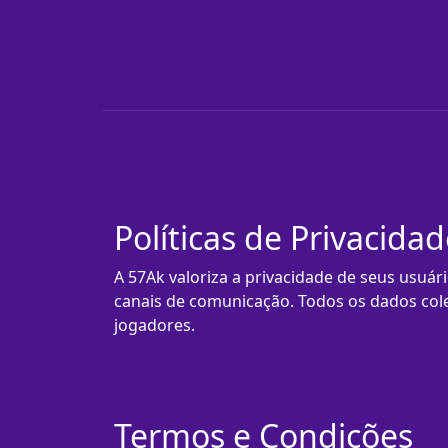
Políticas de Privacida
A 57Ak valoriza a privacidade de seus usuá
canais de comunicação. Todos os dados cole
jogadores.
Termos e Condições