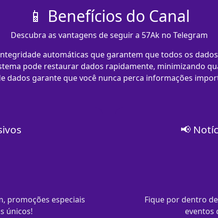
📱 Benefícios do Canal
Descubra as vantagens de seguir a 57Ak no Telegram
e integridade automáticas que garantem que todos os dado
istema pode restaurar dados rapidamente, minimizando qua
de dados garante que você nunca perca informações importa
sivos
📢 Notí
m, promoções especiais
Fique por dentro d
s únicos!
eventos 