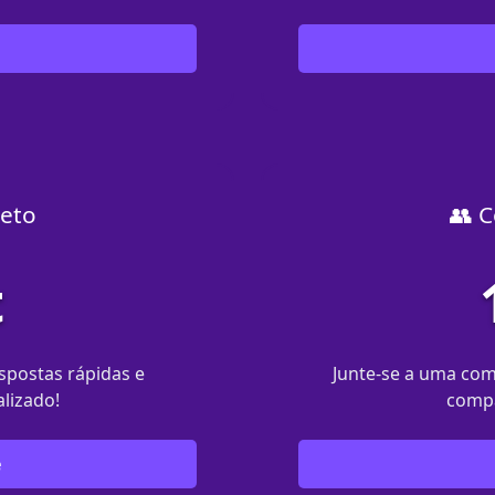
reto
👥 
t
espostas rápidas e
Junte-se a uma com
lizado!
compa
e