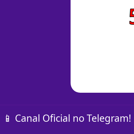
📱 Canal Oficial no Telegram!