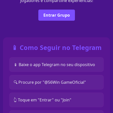
jogadores e compartilhe experiências!
Entrar Grupo
📱 Como Seguir no Telegram
📱 Baixe o app Telegram no seu dispositivo
🔍 Procure por "@56Win GameOficial"
👆 Toque em "Entrar" ou "Join"