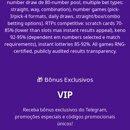
number draw de 80-number pool, multiple bet types:
straight, way, combination), number games (pick-
3/pick-4 formats, daily draws, straight/box/combo
betting options). RTPs competitive: scratch cards 70-
85% (lower than slots mas instant results appeal), keno
92-95% (dependent em numbers selected e match
requirements), instant lotteries 85-92%. All games RNG-
certified, publicly audited results transparency.
🎁 Bônus Exclusivos
VIP
Receba bônus exclusivos do Telegram,
promoções especiais e códigos promocionais
únicos!