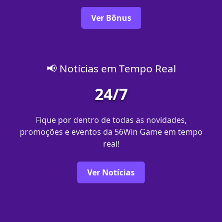
Ver Bônus
📢 Notícias em Tempo Real
24/7
Fique por dentro de todas as novidades,
promoções e eventos da 56Win Game em tempo
real!
Ver Notícias