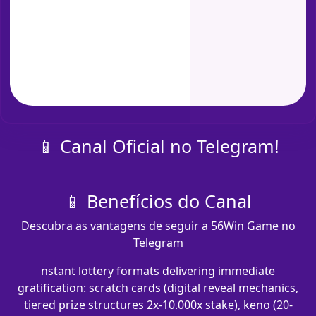
📱 Canal Oficial no Telegram!
📱 Benefícios do Canal
Descubra as vantagens de seguir a 56Win Game no
Telegram
nstant lottery formats delivering immediate
gratification: scratch cards (digital reveal mechanics,
tiered prize structures 2x-10.000x stake), keno (20-