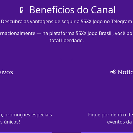
📱 Benefícios do Canal
Descubra as vantagens de seguir a 55XX Jogo no Telegram
rnacionalmente — na plataforma 55XX Jogo Brasil , você p
total liberdade.
sivos
📢 Notí
m, promoções especiais
Fique por dentro d
s únicos!
eventos da