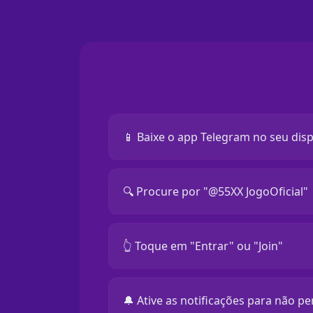
📱 Baixe o app Telegram no seu disp
🔍 Procure por "@55XX JogoOficial"
👆 Toque em "Entrar" ou "Join"
🔔 Ative as notificações para não p