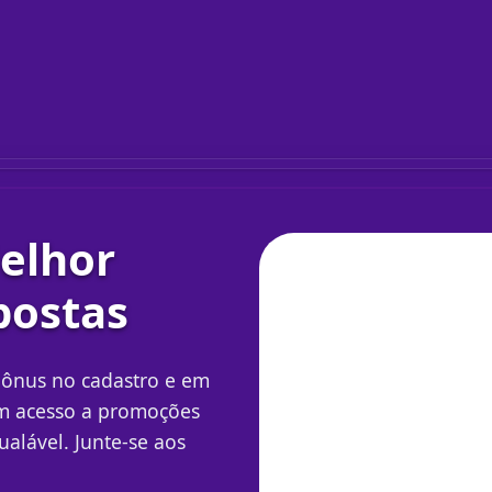
Melhor
postas
bônus no cadastro e em
em acesso a promoções
ualável. Junte-se aos