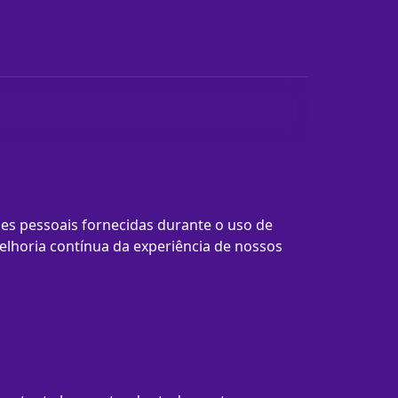
es pessoais fornecidas durante o uso de
elhoria contínua da experiência de nossos