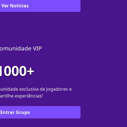
Ver Notícias
Comunidade VIP
1000+
unidade exclusiva de jogadores e
rtilhe experiências!
Entrar Grupo