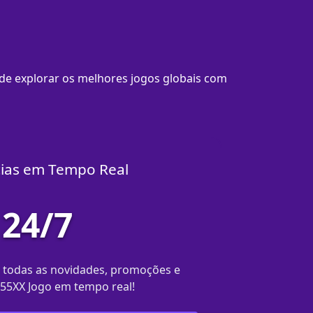
ode explorar os melhores jogos globais com
cias em Tempo Real
24/7
e todas as novidades, promoções e
 55XX Jogo em tempo real!