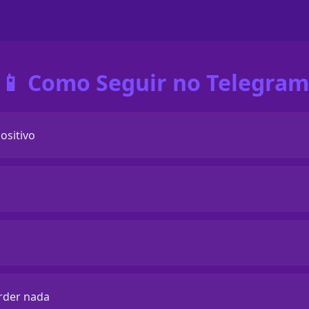
📱 Como Seguir no Telegram
ositivo
erder nada