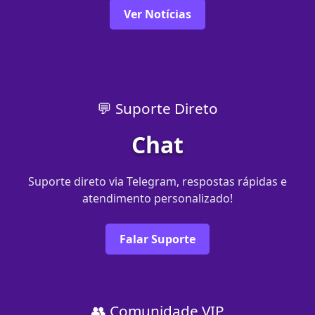
Ver Notícias
💬 Suporte Direto
Chat
Suporte direto via Telegram, respostas rápidas e
atendimento personalizado!
Falar Suporte
👥 Comunidade VIP