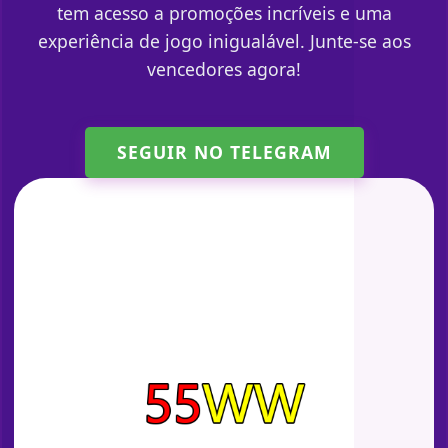
tem acesso a promoções incríveis e uma
experiência de jogo inigualável. Junte-se aos
vencedores agora!
SEGUIR NO TELEGRAM