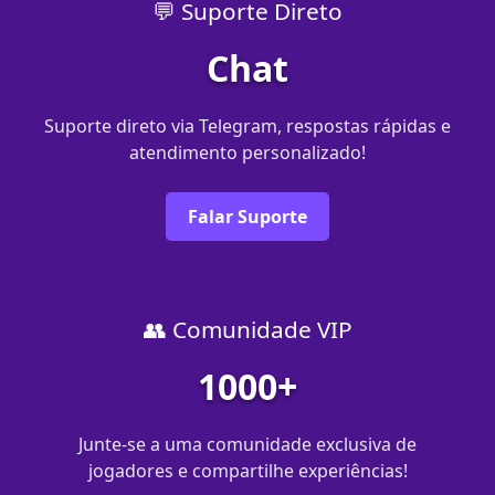
💬 Suporte Direto
Chat
Suporte direto via Telegram, respostas rápidas e
atendimento personalizado!
Falar Suporte
👥 Comunidade VIP
1000+
Junte-se a uma comunidade exclusiva de
jogadores e compartilhe experiências!