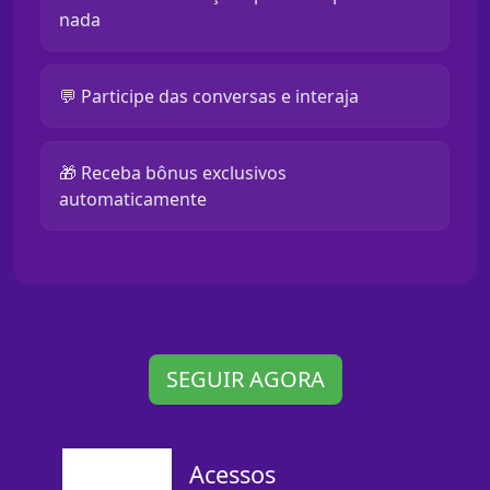
nada
💬 Participe das conversas e interaja
🎁 Receba bônus exclusivos
automaticamente
SEGUIR AGORA
Acessos