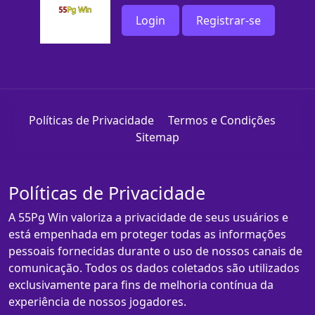
Login
Registrar-se
Políticas de Privacidade
Termos e Condições
Sitemap
Políticas de Privacidade
A 55Pg Win valoriza a privacidade de seus usuários e
está empenhada em proteger todas as informações
pessoais fornecidas durante o uso de nossos canais de
comunicação. Todos os dados coletados são utilizados
exclusivamente para fins de melhoria contínua da
experiência de nossos jogadores.