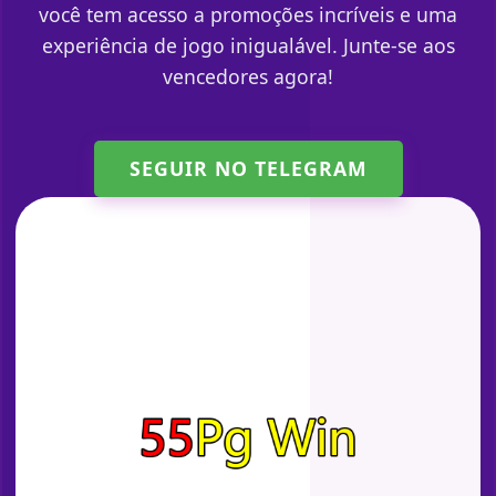
você tem acesso a promoções incríveis e uma
experiência de jogo inigualável. Junte-se aos
vencedores agora!
SEGUIR NO TELEGRAM