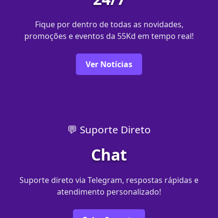
Fique por dentro de todas as novidades,
promoções e eventos da 55Kd em tempo real!
Ver Notícias
💬 Suporte Direto
Chat
Suporte direto via Telegram, respostas rápidas e
atendimento personalizado!