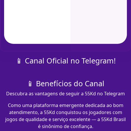
📱 Canal Oficial no Telegram!
📱 Benefícios do Canal
Descubra as vantagens de seguir a 55Kd no Telegram
Como uma plataforma emergente dedicada ao bom
atendimento, a 55Kd conquistou os jogadores com
jogos de qualidade e serviço excelente — a 55Kd Brasil
é sinônimo de confiança.