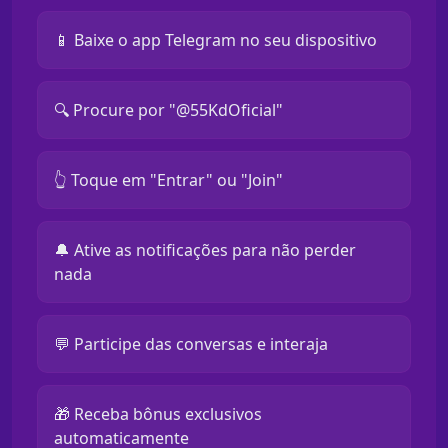
📱 Baixe o app Telegram no seu dispositivo
🔍 Procure por "@55KdOficial"
👆 Toque em "Entrar" ou "Join"
🔔 Ative as notificações para não perder
nada
💬 Participe das conversas e interaja
🎁 Receba bônus exclusivos
automaticamente