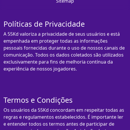
Sitemap
Políticas de Privacidade
A 55Kd valoriza a privacidade de seus usuários e está
empenhada em proteger todas as informações
pessoais fornecidas durante o uso de nossos canais de
comunicação. Todos os dados coletados são utilizados
exclusivamente para fins de melhoria contínua da
experiência de nossos jogadores.
Termos e Condições
Os usuários da 55Kd concordam em respeitar todas as
regras e regulamentos estabelecidos. É importante ler
e entender todos os termos antes de participar de