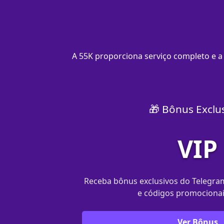
A 55K proporciona serviço completo e a
🎁 Bônus Exclu
VIP
Receba bônus exclusivos do Telegra
e códigos promocionai
Ver Bônus