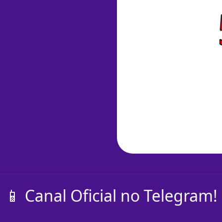
📱 Canal Oficial no Telegram!