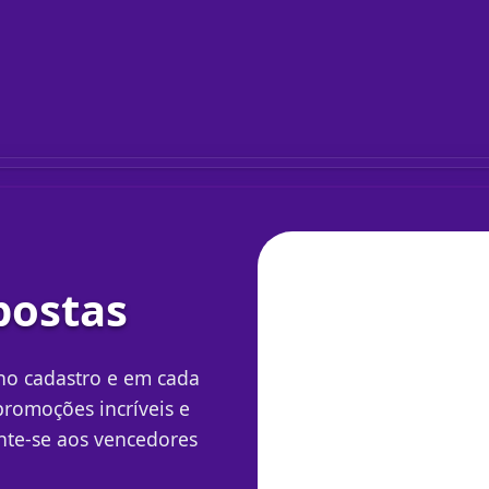
postas
no cadastro e em cada
promoções incríveis e
unte-se aos vencedores