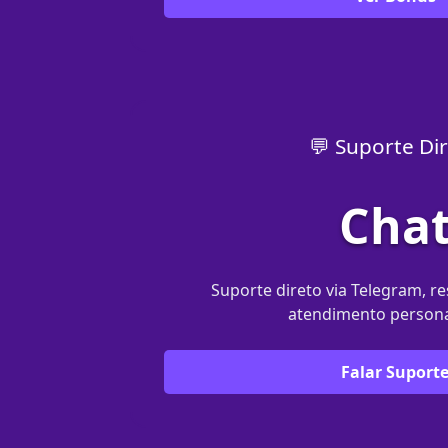
💬 Suporte Di
Cha
Suporte direto via Telegram, r
atendimento persona
Falar Suport