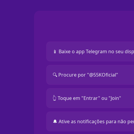
📱 Baixe o app Telegram no seu disp
🔍 Procure por "@55KOficial"
👆 Toque em "Entrar" ou "Join"
🔔 Ative as notificações para não p