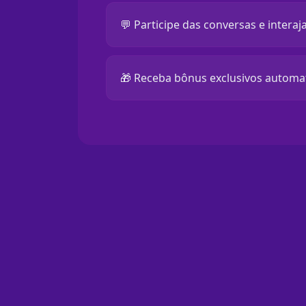
💬 Participe das conversas e interaj
🎁 Receba bônus exclusivos autom