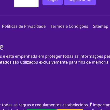
Políticas de Privacidade
Termos e Condições
Sitemap
de
ios e está empenhada em proteger todas as informações pe
tados são utilizados exclusivamente para fins de melhoria
todas as regras e regulamentos estabelecidos. É importan