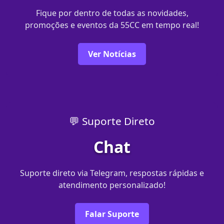
Fique por dentro de todas as novidades,
promoções e eventos da 55CC em tempo real!
Ver Notícias
💬 Suporte Direto
Chat
Suporte direto via Telegram, respostas rápidas e
atendimento personalizado!
Falar Suporte