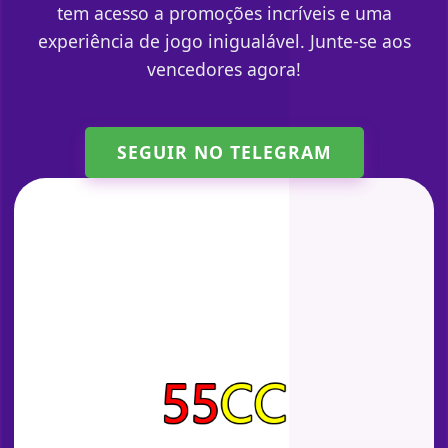
tem acesso a promoções incríveis e uma
experiência de jogo inigualável. Junte-se aos
vencedores agora!
SEGUIR NO TELEGRAM