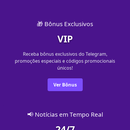
🎁 Bônus Exclusivos
VIP
Receba bônus exclusivos do Telegram,
promoções especiais e códigos promocionais
únicos!
Ver Bônus
📢 Notícias em Tempo Real
24/7