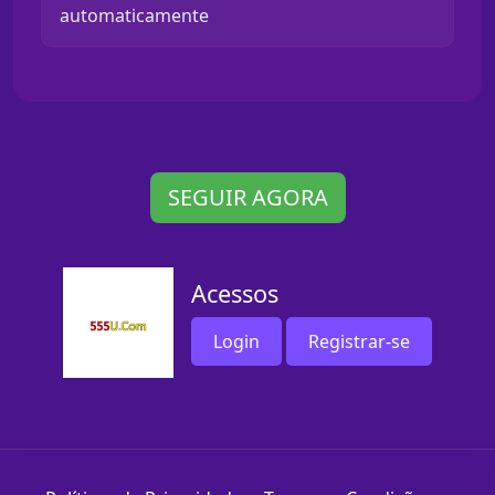
automaticamente
SEGUIR AGORA
Acessos
Login
Registrar-se