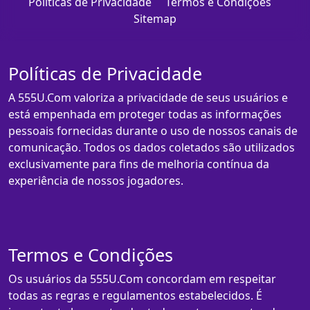
Políticas de Privacidade
Termos e Condições
Sitemap
Políticas de Privacidade
A 555U.Com valoriza a privacidade de seus usuários e
está empenhada em proteger todas as informações
pessoais fornecidas durante o uso de nossos canais de
comunicação. Todos os dados coletados são utilizados
exclusivamente para fins de melhoria contínua da
experiência de nossos jogadores.
Termos e Condições
Os usuários da 555U.Com concordam em respeitar
todas as regras e regulamentos estabelecidos. É