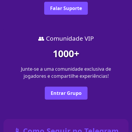
Falar Suporte
👥 Comunidade VIP
1000+
Junte-se a uma comunidade exclusiva de
jogadores e compartilhe experiências!
Entrar Grupo
📱 Como Seguir no Telegram