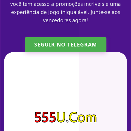
você tem acesso a promoções incríveis e uma
experiência de jogo inigualável. Junte-se aos
vencedores agora!
SEGUIR NO TELEGRAM