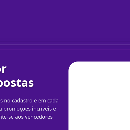
or
postas
s no cadastro e em cada
a promoções incríveis e
unte-se aos vencedores