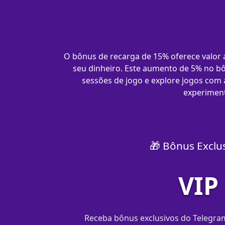
O bônus de recarga de 15% oferece valor 
seu dinheiro. Este aumento de 5% no bô
sessões de jogo e explore jogos com 
experiment
🎁 Bônus Exclu
VIP
Receba bônus exclusivos do Telegra