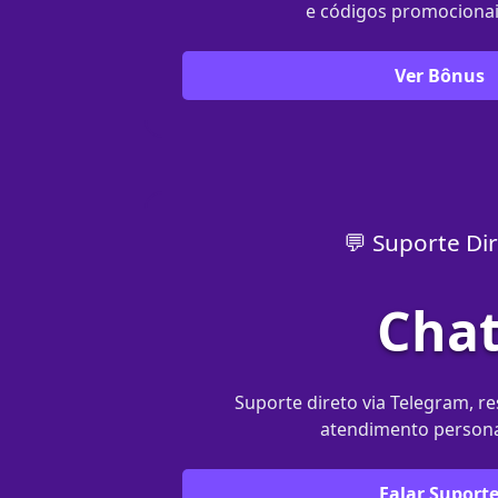
e códigos promocionai
Ver Bônus
💬 Suporte Di
Cha
Suporte direto via Telegram, r
atendimento persona
Falar Suport