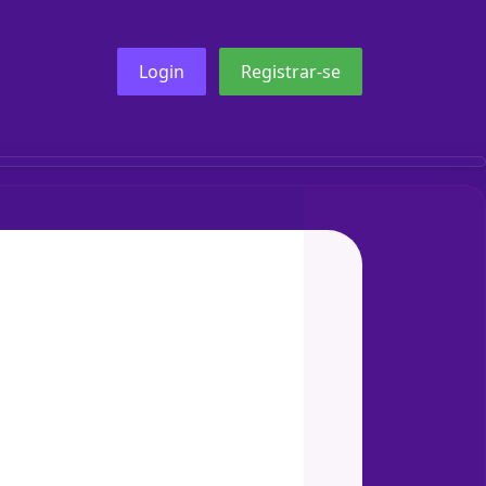
Login
Registrar-se