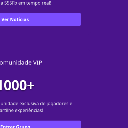
da 555Fb em tempo real!
Ver Notícias
Comunidade VIP
1000+
unidade exclusiva de jogadores e
rtilhe experiências!
Entrar Grupo