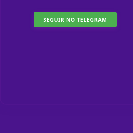
SEGUIR NO TELEGRAM