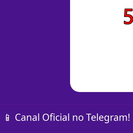
📱 Canal Oficial no Telegram!