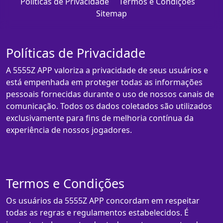
Políticas de Privacidade
Termos e Condições
Sitemap
Políticas de Privacidade
A 5555Z APP valoriza a privacidade de seus usuários e
está empenhada em proteger todas as informações
pessoais fornecidas durante o uso de nossos canais de
comunicação. Todos os dados coletados são utilizados
exclusivamente para fins de melhoria contínua da
experiência de nossos jogadores.
Termos e Condições
Os usuários da 5555Z APP concordam em respeitar
todas as regras e regulamentos estabelecidos. É