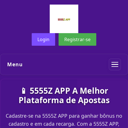
Login
Registrar-se
Menu
📱 5555Z APP A Melhor
Plataforma de Apostas
Cadastre-se na 5555Z APP para ganhar bônus no
cadastro e em cada recarga. Com a 5555Z APP,