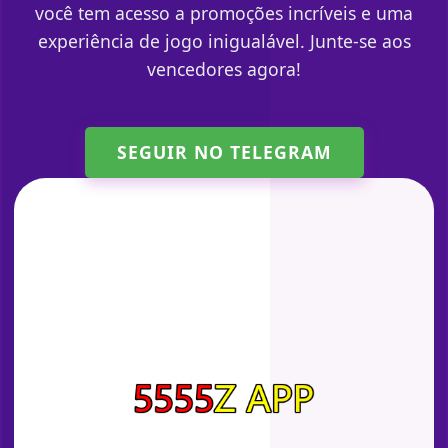
você tem acesso a promoções incríveis e uma
experiência de jogo inigualável. Junte-se aos
vencedores agora!
SEGUIR NO TELEGRAM