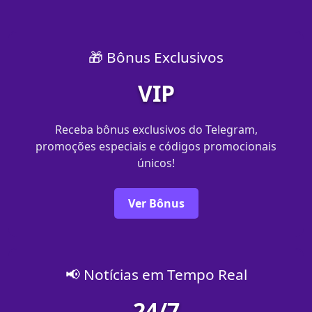
🎁 Bônus Exclusivos
VIP
Receba bônus exclusivos do Telegram,
promoções especiais e códigos promocionais
únicos!
Ver Bônus
📢 Notícias em Tempo Real
24/7