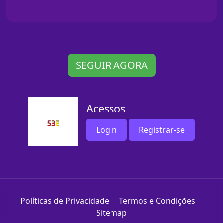
SEGUIR AGORA
Acessos
Login
Registrar-se
Políticas de Privacidade
Termos e Condições
Sitemap