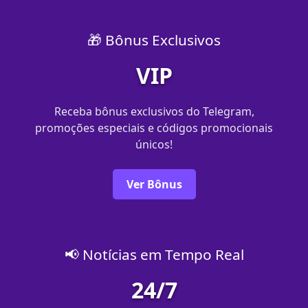
🎁 Bônus Exclusivos
VIP
Receba bônus exclusivos do Telegram,
promoções especiais e códigos promocionais
únicos!
Ver Bônus
📢 Notícias em Tempo Real
24/7