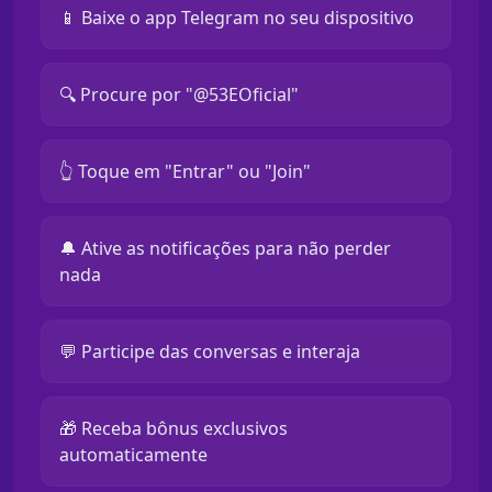
📱 Baixe o app Telegram no seu dispositivo
🔍 Procure por "@53EOficial"
👆 Toque em "Entrar" ou "Join"
🔔 Ative as notificações para não perder
nada
💬 Participe das conversas e interaja
🎁 Receba bônus exclusivos
automaticamente