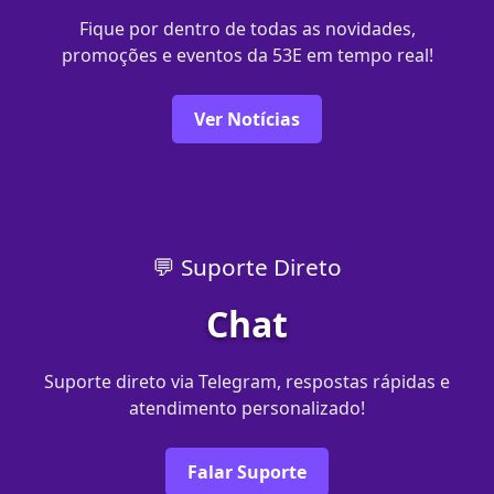
Fique por dentro de todas as novidades,
promoções e eventos da 53E em tempo real!
Ver Notícias
💬 Suporte Direto
Chat
Suporte direto via Telegram, respostas rápidas e
atendimento personalizado!
Falar Suporte