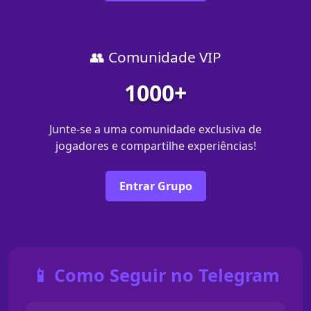
👥 Comunidade VIP
1000+
Junte-se a uma comunidade exclusiva de
jogadores e compartilhe experiências!
Entrar Grupo
📱 Como Seguir no Telegram