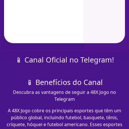
📱 Canal Oficial no Telegram!
📱 Benefícios do Canal
Descubra as vantagens de seguir a 48X Jogo no
Telegram
A 48X Jogo cobre os principais esportes que têm um
público global, incluindo futebol, basquete, tênis,
críquete, hóquei e futebol americano. Esses esportes