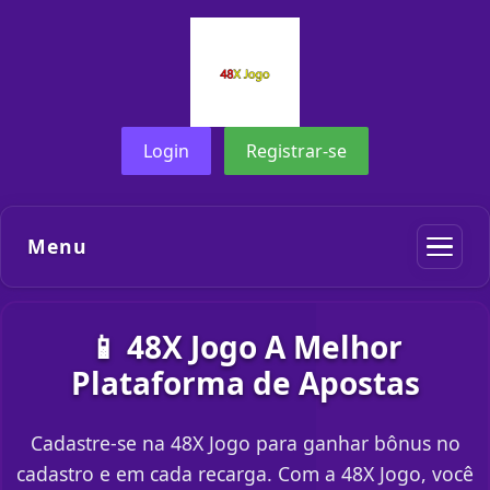
Login
Registrar-se
Menu
📱 48X Jogo A Melhor
Plataforma de Apostas
Cadastre-se na 48X Jogo para ganhar bônus no
cadastro e em cada recarga. Com a 48X Jogo, você