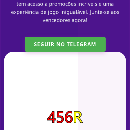
tem acesso a promoções incríveis e uma
experiência de jogo inigualável. Junte-se aos
vencedores agora!
SEGUIR NO TELEGRAM