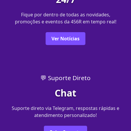
Fique por dentro de todas as novidades,
promoções e eventos da 456R em tempo real!
Ver Notícias
💬 Suporte Direto
Chat
Suporte direto via Telegram, respostas rápidas e
atendimento personalizado!