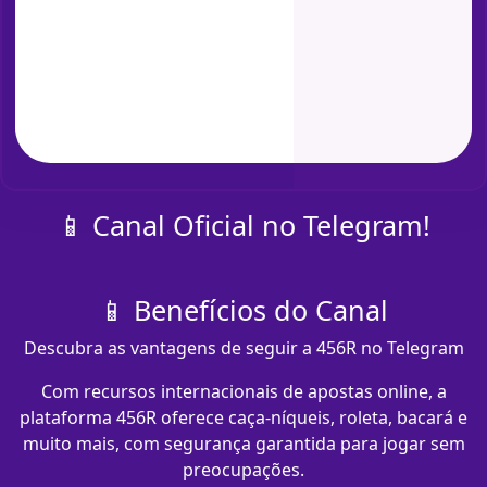
📱 Canal Oficial no Telegram!
📱 Benefícios do Canal
Descubra as vantagens de seguir a 456R no Telegram
Com recursos internacionais de apostas online, a
plataforma 456R oferece caça-níqueis, roleta, bacará e
muito mais, com segurança garantida para jogar sem
preocupações.