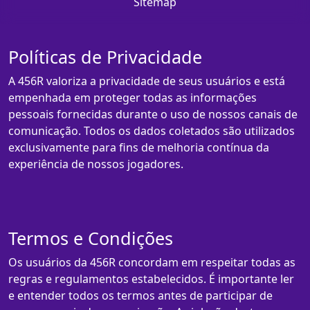
Sitemap
Políticas de Privacidade
A 456R valoriza a privacidade de seus usuários e está
empenhada em proteger todas as informações
pessoais fornecidas durante o uso de nossos canais de
comunicação. Todos os dados coletados são utilizados
exclusivamente para fins de melhoria contínua da
experiência de nossos jogadores.
Termos e Condições
Os usuários da 456R concordam em respeitar todas as
regras e regulamentos estabelecidos. É importante ler
e entender todos os termos antes de participar de