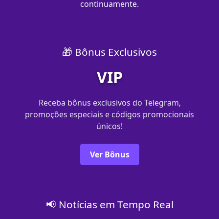
continuamente.
🎁 Bônus Exclusivos
VIP
Receba bônus exclusivos do Telegram,
promoções especiais e códigos promocionais
únicos!
Ver Bônus
📢 Notícias em Tempo Real