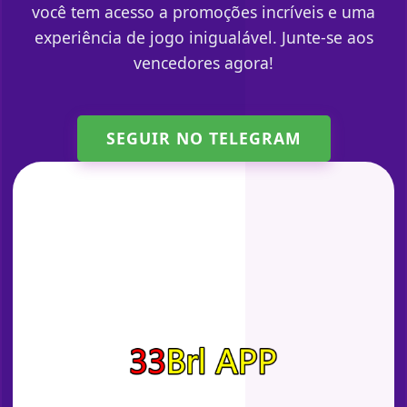
você tem acesso a promoções incríveis e uma
experiência de jogo inigualável. Junte-se aos
vencedores agora!
SEGUIR NO TELEGRAM