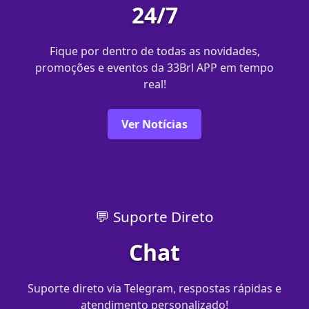
24/7
Fique por dentro de todas as novidades,
promoções e eventos da 33Brl APP em tempo
real!
Ver Notícias
💬 Suporte Direto
Chat
Suporte direto via Telegram, respostas rápidas e
atendimento personalizado!