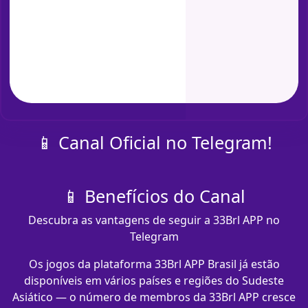
📱 Canal Oficial no Telegram!
📱 Benefícios do Canal
Descubra as vantagens de seguir a 33Brl APP no
Telegram
Os jogos da plataforma 33Brl APP Brasil já estão
disponíveis em vários países e regiões do Sudeste
Asiático — o número de membros da 33Brl APP cresce