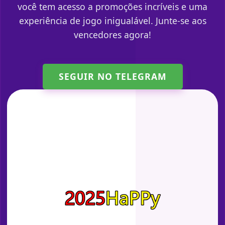
você tem acesso a promoções incríveis e uma
experiência de jogo inigualável. Junte-se aos
vencedores agora!
SEGUIR NO TELEGRAM