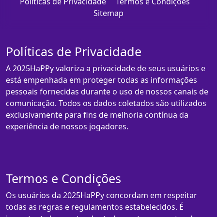
Políticas de Privacidade
Termos e Condições
Sitemap
Políticas de Privacidade
A 2025HaPPy valoriza a privacidade de seus usuários e
está empenhada em proteger todas as informações
pessoais fornecidas durante o uso de nossos canais de
comunicação. Todos os dados coletados são utilizados
exclusivamente para fins de melhoria contínua da
experiência de nossos jogadores.
Termos e Condições
Os usuários da 2025HaPPy concordam em respeitar
todas as regras e regulamentos estabelecidos. É