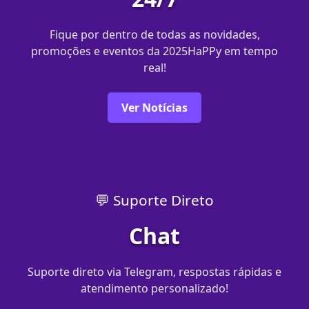
Fique por dentro de todas as novidades,
promoções e eventos da 2025HaPPy em tempo
real!
Ver Notícias
💬 Suporte Direto
Chat
Suporte direto via Telegram, respostas rápidas e
atendimento personalizado!