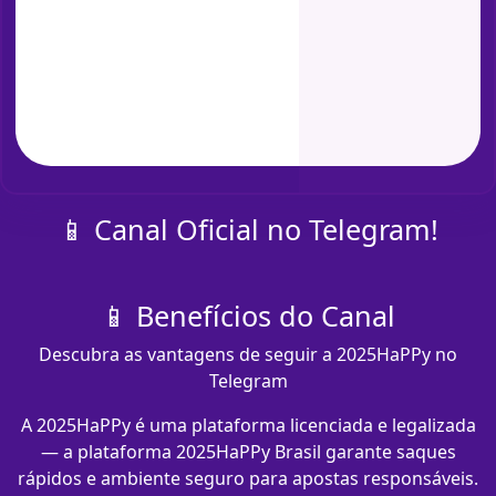
📱 Canal Oficial no Telegram!
📱 Benefícios do Canal
Descubra as vantagens de seguir a 2025HaPPy no
Telegram
A 2025HaPPy é uma plataforma licenciada e legalizada
— a plataforma 2025HaPPy Brasil garante saques
rápidos e ambiente seguro para apostas responsáveis.