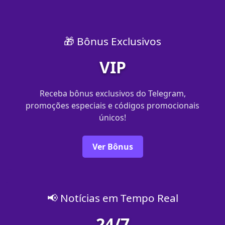
🎁 Bônus Exclusivos
VIP
Receba bônus exclusivos do Telegram,
promoções especiais e códigos promocionais
únicos!
Ver Bônus
📢 Notícias em Tempo Real
24/7