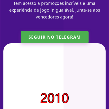
tem acesso a promoções incríveis e uma
experiência de jogo inigualável. Junte-se aos
vencedores agora!
SEGUIR NO TELEGRAM