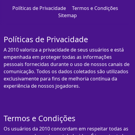
Políticas de Privacidade
Termos e Condições
Sitemap
Políticas de Privacidade
A 2010 valoriza a privacidade de seus usuários e está
empenhada em proteger todas as informações
pessoais fornecidas durante o uso de nossos canais de
comunicação. Todos os dados coletados são utilizados
exclusivamente para fins de melhoria contínua da
experiência de nossos jogadores.
Termos e Condições
Os usuários da 2010 concordam em respeitar todas as