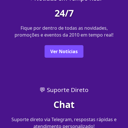
24/7
Fique por dentro de todas as novidades,
promoções e eventos da 2010 em tempo real!
Ver Notícias
💬 Suporte Direto
Chat
Suporte direto via Telegram, respostas rápidas e
atendimento personalizado!