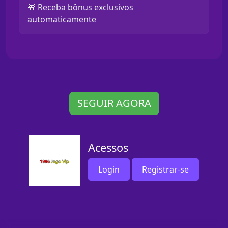
🎁 Receba bônus exclusivos
automaticamente
SEGUIR AGORA
Acessos
Login
Registrar-se