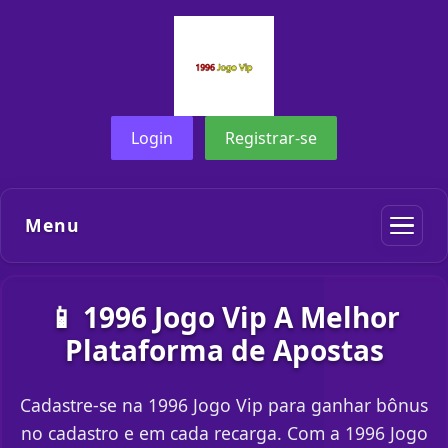
Login
Registrar-se
Menu
📱 1996 Jogo Vip A Melhor
Plataforma de Apostas
Cadastre-se na 1996 Jogo Vip para ganhar bônus
no cadastro e em cada recarga. Com a 1996 Jogo