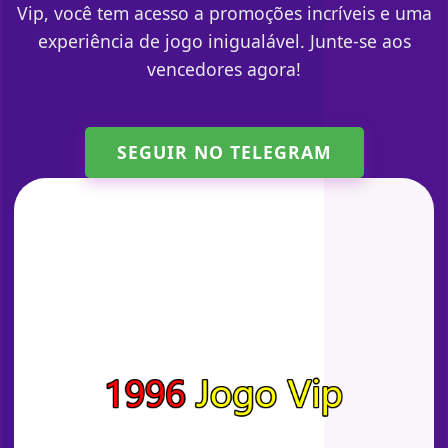
Vip, você tem acesso a promoções incríveis e uma
experiência de jogo inigualável. Junte-se aos
vencedores agora!
SEGUIR NO TELEGRAM